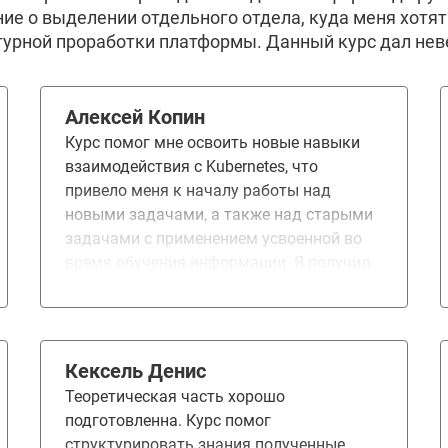
ие о выделении отдельного отдела, куда меня хотят
урной проработки платформы. Данный курс дал нев
Алексей Копин
Курс помог мне освоить новые навыки
взаимодействия с Kubernetes, что
привело меня к началу работы над
новыми задачами, а также над старыми
задачами с применением усвоенной во
время обучения информации. Я получил
знания от создания кластеров до тонкого
управления компонентами. Курс
понравился полностью.
Кексель Денис
Теоретическая часть хорошо
подготовленна. Курс помог
структурировать знания полученные