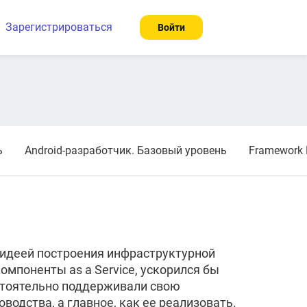
Зарегистрироваться
Войти
ь
Android-разработчик. Базовый уровень
Framework 
 идеей построения инфраструктурной
омпоненты as a Service, ускорился бы
остоятельно поддерживали свою
водства, а главное, как ее реализовать.