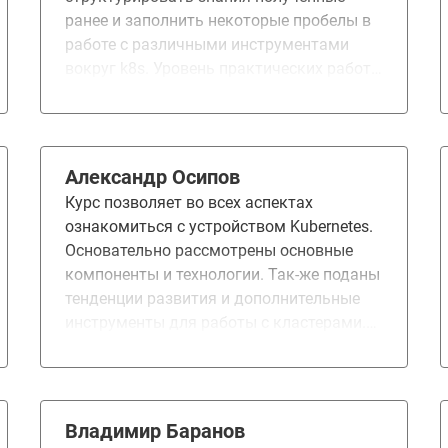
ранее и заполнить некоторые пробелы в
работе с различными инструментами
вокруг k8s. Уровень практических работ
и домашних заданий не совсем
одинаковый , приходилось читать
документацию и искать решения
дополнительно к материалам курса. Не
Александр Осипов
считаю это минусом, даже наоборот
Курс позволяет во всех аспектах
повышает эффект обучения.
ознакомиться с устройством Kubernetes.
Основательно рассмотрены основные
компоненты и технологии. Так-же поданы
тенденции развития и дополнительные
инструменты для работы с кластерами.
Практические задания разных модулей
отличаются по сложности, у некоторых
модулей нет практических заданий. Но
думаю — это цели для дальнейшего
Владимир Баранов
развития курса.