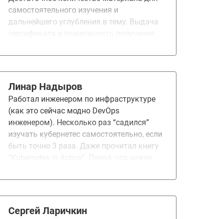
самостоятельного изучения и
дальнейшего углубления в тему. Выдача
сертификата и возможность получения
удостоверения о повышении
квалификации (УПК). Предоставление
документов для получения налогового
вычета. Курс вызвал больше
Линар Надыров
положительных эмоций.
Работал инженером по инфраструктуре
(как это сейчас модно DevOps
инженером). Несколько раз “садился”
изучать кубернетес самостоятельно, если
быть точно 3 раза. Даже прочитал книгу
“Kubernetes in Action”. Понял, что нужен
наставник которому я хочу и могу
задавать вопросы. После того как изучил
рынок, прочитал отзывы, выбрал Вас
Само обучение и д/з очень понравились.
Сергей Ларичкин
Преподаватели просто замечательные Но