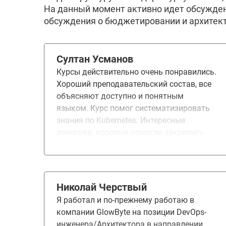
На данный момент активно идет обсужден
обсуждения о бюджетировании и архитект
Султан Усманов
Курсы действительно очень понравились.
Хороший преподавательский состав, все
объясняют доступно и понятным
языком. Курс помог систематизировать
знания по Kubernetes. Интересные
домашки, которые помогли закрепить
теорию. Helm, хранение данных,
мониторинг, Service mesh, Istio, vault,
диагностика и отладка - самые важные
темы которые очень пригодились в
Николай Черствый
работе. Рекомендую курс для
Я работал и по-прежнему работаю в
прохождения.
компании GlowByte на позиции DevOps-
инженера/Архитектора в направлении