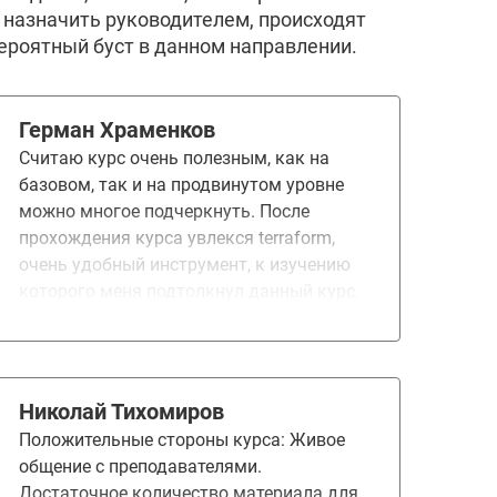
 назначить руководителем, происходят
ероятный буст в данном направлении.
Герман Храменков
Считаю курс очень полезным, как на
базовом, так и на продвинутом уровне
можно многое подчеркнуть. После
прохождения курса увлекся terraform,
очень удобный инструмент, к изучению
которого меня подтолкнул данный курс.
Николай Тихомиров
Положительные стороны курса: Живое
общение с преподавателями.
Достаточное количество материала для