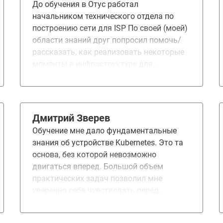
До обучения в Отус работал
начальником технического отдела по
построению сети для ISP По своей (моей)
области знаний друг попросил помочь/
рассказать, как реализовать некоторые
моменты в инфраструктуре для
разработки ПО. Так же он рассказал куда
движется его команда в стеке
технологий. А именно - это были Docker,
Kubernetes и все с этим связанное, т.е.
Дмитрий Зверев
DevOps. Именно в этот момент
Обучение мне дало фундаментальные
совершенно случайно увидел рекламу
знания об устройстве Kubernetes. Это та
курса "DevOps Практики и инструменты".
основа, без которой невозможно
Который я быстренько и прошел . От
двигаться вперед. Большой объем
этого курса я получил некий "вау
практических задач позволил мне
эффект". Потому на курс по Kubernetes
уверенно себя чувствовать перед
как платформа записался сразу и не
будущими работами. За несколько
раздумывая. "Вау эффект" получился
месяцев я получил навыки, которые
меньшим, т.к. многое было уже знакомо,