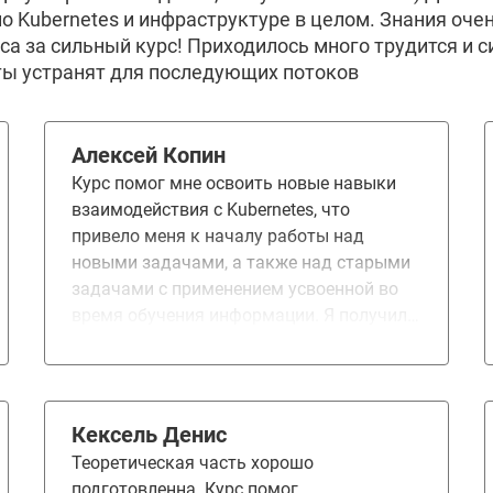
о Kubernetes и инфраструктуре в целом. Знания оче
са за сильный курс! Приходилось много трудится и с
ты устранят для последующих потоков
Алексей Копин
Курс помог мне освоить новые навыки
взаимодействия с Kubernetes, что
привело меня к началу работы над
новыми задачами, а также над старыми
задачами с применением усвоенной во
время обучения информации. Я получил
знания от создания кластеров до тонкого
управления компонентами. Курс
понравился полностью.
Кексель Денис
Теоретическая часть хорошо
подготовленна. Курс помог