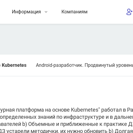
Информация
Компаниям
 Kubernetes
Android-разработчик. Продвинутый уровен
турная платформа на основе Kubernetes" работал в Р
ло определенных знаний по инфраструктуре и в даль
авателей b) Объемные и приближенные к практике Д
ДЗ устарели методички, их нужно обновить b) Долга