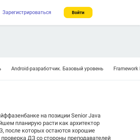
Зарегистрироваться
Войти
ь
Android-разработчик. Базовый уровень
Framework 
айффазенбанке на позиции Senior Java
нейшем планирую расти как архитектор
З, после которых остаются хорошие
я проверка ДЗ со стороны преподавателей