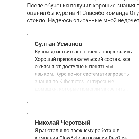
После обучения получил хорошие знания п
оценил бы курс на 4! Спасибо команде Оту
стоило. Надеюсь описанные мной недоче
Султан Усманов
Курсы действительно очень понравились.
Хороший преподавательский состав, все
объясняют доступно и понятным
языком. Курс помог систематизировать
знания по Kubernetes. Интересные
домашки, которые помогли закрепить
теорию. Helm, хранение данных,
мониторинг, Service mesh, Istio, vault,
диагностика и отладка - самые важные
темы которые очень пригодились в
Николай Черствый
работе. Рекомендую курс для
Я работал и по-прежнему работаю в
прохождения.
компании GlowByte на позиции DevOps-