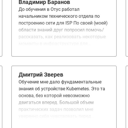
Владимир Баранов
развития курса.
До обучения в Отус работал
начальником технического отдела по
построению сети для ISP По своей (моей)
области знаний друг попросил помочь/
рассказать, как реализовать некоторые
моменты в инфраструктуре для
разработки ПО. Так же он рассказал куда
движется его команда в стеке
технологий. А именно - это были Docker,
Kubernetes и все с этим связанное, т.е.
Дмитрий Зверев
DevOps. Именно в этот момент
Обучение мне дало фундаментальные
совершенно случайно увидел рекламу
знания об устройстве Kubernetes. Это та
курса "DevOps Практики и инструменты".
основа, без которой невозможно
Который я быстренько и прошел . От
двигаться вперед. Большой объем
этого курса я получил некий "вау
практических задач позволил мне
эффект". Потому на курс по Kubernetes
уверенно себя чувствовать перед
как платформа записался сразу и не
будущими работами. За несколько
раздумывая. "Вау эффект" получился