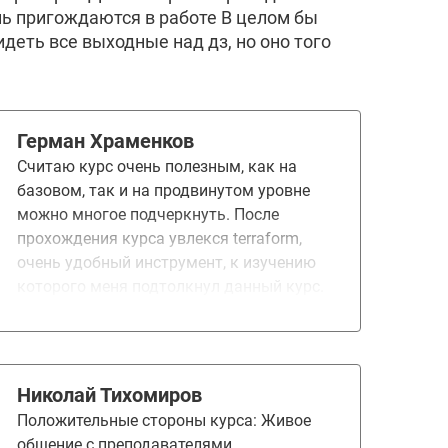
нь пригождаются в работе В целом бы
идеть все выходные над дз, но оно того
Герман Храменков
Считаю курс очень полезным, как на
базовом, так и на продвинутом уровне
можно многое подчеркнуть. После
прохождения курса увлекся terraform,
очень удобный инструмент, к изучению
которого меня подтолкнул данный курс.
Николай Тихомиров
Положительные стороны курса: Живое
общение с преподавателями.