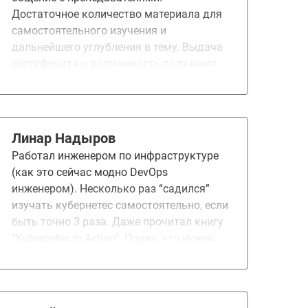
Достаточное количество материала для
самостоятельного изучения и
дальнейшего углубления в тему. Выдача
сертификата и возможность получения
удостоверения о повышении
квалификации (УПК). Предоставление
документов для получения налогового
вычета. Курс вызвал больше
Линар Надыров
положительных эмоций.
Работал инженером по инфраструктуре
(как это сейчас модно DevOps
инженером). Несколько раз “садился”
изучать кубернетес самостоятельно, если
быть точно 3 раза. Даже прочитал книгу
“Kubernetes in Action”. Понял, что нужен
наставник которому я хочу и могу
задавать вопросы. После того как изучил
рынок, прочитал отзывы, выбрал Вас
Само обучение и д/з очень понравились.