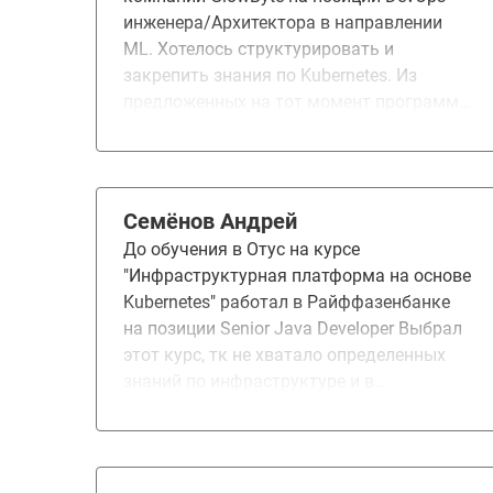
инженера/Архитектора в направлении
ML. Хотелось структурировать и
закрепить знания по Kubernetes. Из
предложенных на тот момент программ
на рынке, ваша показалась наиболее
полной и интересной. Понравился
преподавательский состав, возможность
проходить темы курса в произвольном
Семёнов Андрей
порядке и в удобное время, понравилось
До обучения в Отус на курсе
большинство ДЗ, они были полезны.
"Инфраструктурная платформа на основе
Возможно стоит добавить что-то, что
Kubernetes" работал в Райффазенбанке
напрямую бы касалось подготовки к
на позиции Senior Java Developer Выбрал
экзамену CKA (Certified Kubernetes
этот курс, тк не хватало определенных
Administrator), какие-то примеры того, что
знаний по инфраструктуре и в
ожидать на таком экзамене. Помогло
дальнейшем планирую расти как
структурировать и закрепить знания по
архитектор Понравилось: a) Сильная
Kubernetes, проработать некоторые темы,
команда преподавателей b) Объемные и
которых мало касался до этого. В
приближенные к практике ДЗ, после