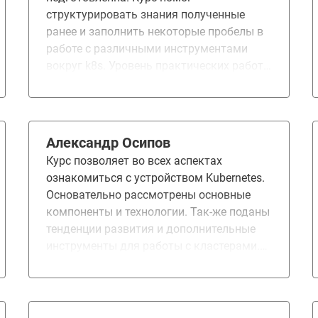
структурировать знания полученные
ранее и заполнить некоторые пробелы в
работе с различными инструментами
вокруг k8s. Уровень практических работ
и домашних заданий не совсем
одинаковый , приходилось читать
документацию и искать решения
дополнительно к материалам курса. Не
Александр Осипов
считаю это минусом, даже наоборот
Курс позволяет во всех аспектах
повышает эффект обучения.
ознакомиться с устройством Kubernetes.
Основательно рассмотрены основные
компоненты и технологии. Так-же поданы
тенденции развития и дополнительные
инструменты для работы с кластерами.
Практические задания разных модулей
отличаются по сложности, у некоторых
модулей нет практических заданий. Но
думаю — это цели для дальнейшего