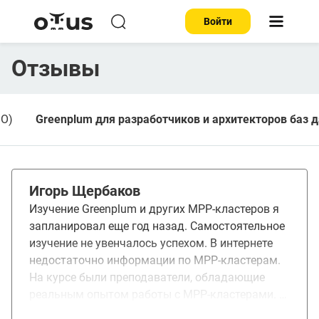
Войти
Отзывы
SO)
Greenplum для разработчиков и архитекторов баз 
Игорь Щербаков
Изучение Greenplum и других MPP-кластеров я
запланировал еще год назад. Самостоятельное
изучение не увенчалось успехом. В интернете
недостаточно информации по MPP-кластерам.
На курсе были преподаватели, обладающие
реальным опытом работы с MPP-кластерами. В
ходе лекций было дано много материала,