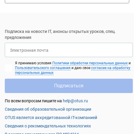
отсутствующего в интернете. Кроме того,
преподаватели делились собственными
приемами работы. В результате у меня есть
ощущение, что с MPP-кластерами я разобрался.
Подписка на новости IT, анонсы открытых уроков, спец.
предложения
Электронная почта
Я принимаю условия
Политики обработки персональных данных
и
Пользовательского соглашения
и даю свое
согласие на обработку
персональных данных
Подписаться
По всем вопросам пишите на
help@otus.ru
Сведения об образовательной организации
OTUS является аккредитованной IT-компанией
Сведения о рекомендательных технологиях