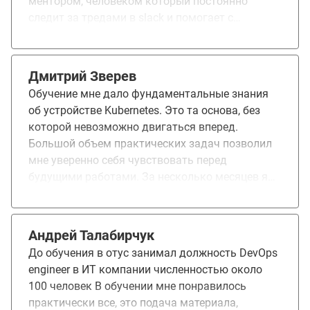
ментором, человеком который постоянно
домашками или возникающими вопросами.
следит за тредами в slack и помогает с
Спасибо Вам ребята!!!!!))))))))))))))))))))))))))))))
возникающими вопросами. Огромное спасибо
Марии Котляровской за оперативные ответы и
помощь. Хочу сразу предупредить, что курс не
Дмитрий Зверев
для новичков. Как минимум необходимы
Обучение мне дало фундаментальные знания
знание по Linux и работе с облачными
об устройстве Kubernetes. Это та основа, без
провайдерами, в частности Google Cloud. Курс
которой невозможно двигаться вперед.
идеально подойдет для специалистов DevOps.
Большой объем практических задач позволил
мне уверенно себя чувствовать перед
будущими работами. За несколько месяцев я
получил навыки, которые позволяют мне сразу
включиться в производственные задачи, не
совершая глупых ошибок. Всё это вместе
Андрей Талабирчук
позволило освоить новую для меня область
До обучения в отус занимал должность DevOps
знаний за короткое время и в комфортной
engineer в ИТ компании численностью около
обстановке.
100 человек В обучении мне понравилось
практически все, это подача материала,