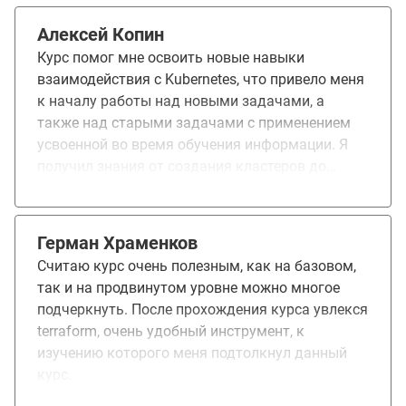
диагностика и отладка - самые важные темы
которые очень пригодились в работе.
Алексей Копин
Рекомендую курс для прохождения.
Курс помог мне освоить новые навыки
взаимодействия с Kubernetes, что привело меня
к началу работы над новыми задачами, а
также над старыми задачами с применением
усвоенной во время обучения информации. Я
получил знания от создания кластеров до
тонкого управления компонентами. Курс
понравился полностью.
Герман Храменков
Считаю курс очень полезным, как на базовом,
так и на продвинутом уровне можно многое
подчеркнуть. После прохождения курса увлекся
terraform, очень удобный инструмент, к
изучению которого меня подтолкнул данный
курс.