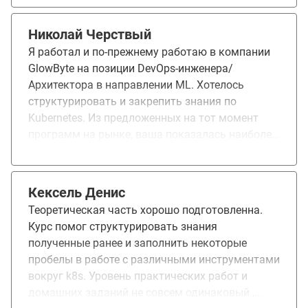
Николай Черствый
Я работал и по-прежнему работаю в компании
GlowByte на позиции DevOps-инженера/
Архитектора в направлении ML. Хотелось
структурировать и закрепить знания по
Kubernetes. Из предложенных на тот момент
программ на рынке, ваша показалась наиболее
полной и интересной. Понравился
преподавательский состав, возможность
проходить темы курса в произвольном порядке
Кексель Денис
и в удобное время, понравилось большинство
Теоретическая часть хорошо подготовленна.
ДЗ, они были полезны. Возможно стоит
Курс помог структурировать знания
добавить что-то, что напрямую бы касалось
полученные ранее и заполнить некоторые
подготовки к экзамену CKA (Certified Kubernetes
пробелы в работе с различными инструментами
Administrator), какие-то примеры того, что
вокруг k8s. Уровень практических работ и
ожидать на таком экзамене. Помогло
домашних заданий не совсем одинаковый ,
структурировать и закрепить знания по