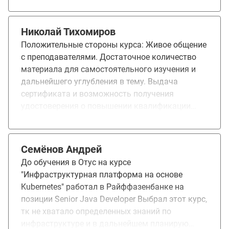
приходилось читать документацию и искать
Kubernetes, проработать некоторые темы,
решения дополнительно к материалам курса.
которых мало касался до этого. В будущем
Не считаю это минусом, даже наоборот
хочу сдать экзамен CKA (Certified Kubernetes
Николай Тихомиров
повышает эффект обучения.
Administrator).
Положительные стороны курса: Живое общение
с преподавателями. Достаточное количество
материала для самостоятельного изучения и
дальнейшего углубления в тему. Выдача
сертификата и возможность получения
удостоверения о повышении квалификации
(УПК). Предоставление документов для
получения налогового вычета. Курс вызвал
больше положительных эмоций.
Семёнов Андрей
До обучения в Отус на курсе
"Инфраструктурная платформа на основе
Kubernetes" работал в Райффазенбанке на
позиции Senior Java Developer Выбрал этот курс,
тк не хватало определенных знаний по
инфраструктуре и в дальнейшем планирую