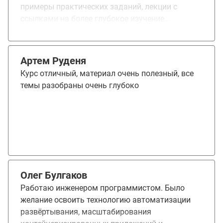
примеры практических заданий, лекции с
ссылками на более глубокое изучение
материала, ну и домашки, как задания со * так
и с **. Добавить, автоматизированные тесты, с
ними очень удобно выполнять дабы. Обучение
Артем Руденя
мне даёт на сегодня новые возможности, если
Курс отличный, материал очень полезный, все
бы я сам подходил к обучению у меня ушло бы
темы разобраны очень глубоко
на это около 1,5 лет изучив это в таком же
объеме. И да, я получил новую должность и
спустя 3 месяца устроился в другую компанию,
так, что спасибо вам)
Олег Булгаков
Работаю инженером программистом. Было
желание освоить технологию автоматизации
развёртывания, масштабирования