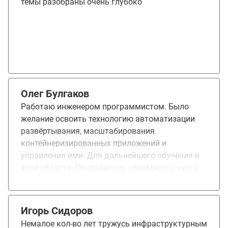
темы разобраны очень глубоко
на это около 1,5 лет изучив это в таком же
объеме. И да, я получил новую должность и
спустя 3 месяца устроился в другую компанию,
так, что спасибо вам)
Олег Булгаков
Работаю инженером программистом. Было
желание освоить технологию автоматизации
развёртывания, масштабирования
контейнеризированных приложений и
управления ими. Для дальнейшего обучения в
этой области. Понравилось объемность курса,
он позволяет полностью погрузится в него,
поднимаются и сопутствующие технологии,
которые отображают цельную картину
Игорь Сидоров
происходящего и курс становится
Немалое кол-во лет тружусь инфраструктурным