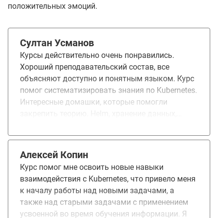
положительных эмоций.
Султан Усманов
Курсы действительно очень понравились.
Хороший преподавательский состав, все
объясняют доступно и понятным языком. Курс
помог систематизировать знания по Kubernetes.
Интересные домашки, которые помогли
закрепить теорию. Helm, хранение данных,
мониторинг, Service mesh, Istio, vault,
диагностика и отладка - самые важные темы
которые очень пригодились в работе.
Алексей Копин
Рекомендую курс для прохождения.
Курс помог мне освоить новые навыки
взаимодействия с Kubernetes, что привело меня
к началу работы над новыми задачами, а
также над старыми задачами с применением
усвоенной во время обучения информации. Я