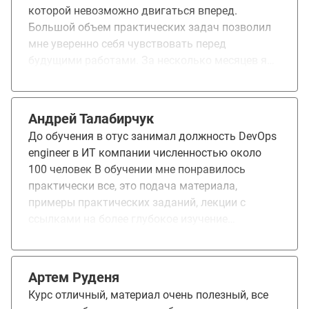
провайдерами, в частности Google Cloud. Курс
которой невозможно двигаться вперед.
идеально подойдет для специалистов DevOps.
Большой объем практических задач позволил
мне уверенно себя чувствовать перед
будущими работами. За несколько месяцев я
получил навыки, которые позволяют мне сразу
включиться в производственные задачи, не
совершая глупых ошибок. Всё это вместе
Андрей Талабирчук
позволило освоить новую для меня область
До обучения в отус занимал должность DevOps
знаний за короткое время и в комфортной
engineer в ИТ компании численностью около
обстановке.
100 человек В обучении мне понравилось
практически все, это подача материала,
примеры практических заданий, лекции с
ссылками на более глубокое изучение
материала, ну и домашки, как задания со * так
и с **. Добавить, автоматизированные тесты, с
ними очень удобно выполнять дабы. Обучение
Артем Руденя
мне даёт на сегодня новые возможности, если
Курс отличный, материал очень полезный, все
бы я сам подходил к обучению у меня ушло бы