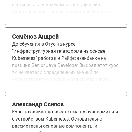
сертификата и возможность получения
удостоверения о повышении квалификации
(УПК). Предоставление документов для
получения налогового вычета. Курс вызвал
больше положительных эмоций.
Семёнов Андрей
До обучения в Отус на курсе
"Инфраструктурная платформа на основе
Kubernetes" работал в Райффазенбанке на
позиции Senior Java Developer Выбрал этот курс,
тк не хватало определенных знаний по
инфраструктуре и в дальнейшем планирую
расти как архитектор Понравилось: a) Сильная
команда преподавателей b) Объемные и
приближенные к практике ДЗ, после которых
Александр Осипов
остаются хорошие знания Не понравилось: a)
Курс позволяет во всех аспектах ознакомиться
По некоторым ДЗ устарели методички, их
с устройством Kubernetes. Основательно
нужно обновить b) Долгая проверка ДЗ со
рассмотрены основные компоненты и
стороны преподавателей После обучения