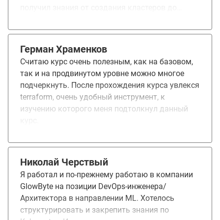
получил знания от создания кластеров до
тонкого управления компонентами. Курс
понравился полностью.
Герман Храменков
Считаю курс очень полезным, как на базовом,
так и на продвинутом уровне можно многое
подчеркнуть. После прохождения курса увлекся
terraform, очень удобный инструмент, к
изучению которого меня подтолкнул данный
курс.
Николай Черствый
Я работал и по-прежнему работаю в компании
GlowByte на позиции DevOps-инженера/
Архитектора в направлении ML. Хотелось
структурировать и закрепить знания по