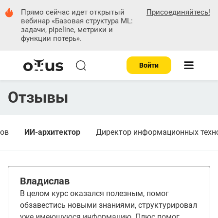
Прямо сейчас идет
открытый
Присоединяйтесь!
вебинар
«Базовая структура ML:
задачи, pipeline, метрики и
функции потерь»
.
Войти
Отзывы
ков
ИИ-архитектор
Директор информационных техно
Владислав
В целом курс оказался полезным, помог
обзавестись новыми знаниями, структурировал
уже имеющуюся информацию. Плюс помог