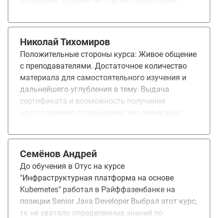
домашних заданий не совсем одинаковый ,
структурировать и закрепить знания по
приходилось читать документацию и искать
Kubernetes, проработать некоторые темы,
решения дополнительно к материалам курса.
которых мало касался до этого. В будущем
Не считаю это минусом, даже наоборот
хочу сдать экзамен CKA (Certified Kubernetes
Николай Тихомиров
повышает эффект обучения.
Administrator).
Положительные стороны курса: Живое общение
с преподавателями. Достаточное количество
материала для самостоятельного изучения и
дальнейшего углубления в тему. Выдача
сертификата и возможность получения
удостоверения о повышении квалификации
(УПК). Предоставление документов для
получения налогового вычета. Курс вызвал
больше положительных эмоций.
Семёнов Андрей
До обучения в Отус на курсе
"Инфраструктурная платформа на основе
Kubernetes" работал в Райффазенбанке на
позиции Senior Java Developer Выбрал этот курс,
тк не хватало определенных знаний по