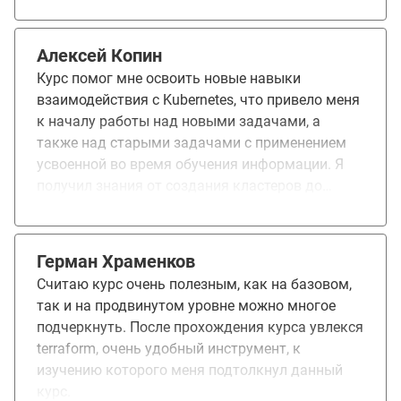
мониторинг, Service mesh, Istio, vault,
диагностика и отладка - самые важные темы
которые очень пригодились в работе.
Алексей Копин
Рекомендую курс для прохождения.
Курс помог мне освоить новые навыки
взаимодействия с Kubernetes, что привело меня
к началу работы над новыми задачами, а
также над старыми задачами с применением
усвоенной во время обучения информации. Я
получил знания от создания кластеров до
тонкого управления компонентами. Курс
понравился полностью.
Герман Храменков
Считаю курс очень полезным, как на базовом,
так и на продвинутом уровне можно многое
подчеркнуть. После прохождения курса увлекся
terraform, очень удобный инструмент, к
изучению которого меня подтолкнул данный
курс.