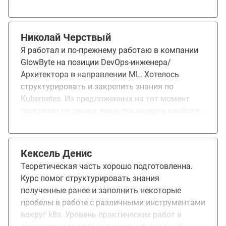
Николай Черствый
Я работал и по-прежнему работаю в компании
GlowByte на позиции DevOps-инженера/
Архитектора в направлении ML. Хотелось
структурировать и закрепить знания по
Kubernetes. Из предложенных на тот момент
программ на рынке, ваша показалась наиболее
полной и интересной. Понравился
преподавательский состав, возможность
проходить темы курса в произвольном порядке
Кексель Денис
и в удобное время, понравилось большинство
Теоретическая часть хорошо подготовленна.
ДЗ, они были полезны. Возможно стоит
Курс помог структурировать знания
добавить что-то, что напрямую бы касалось
полученные ранее и заполнить некоторые
подготовки к экзамену CKA (Certified Kubernetes
пробелы в работе с различными инструментами
Administrator), какие-то примеры того, что
вокруг k8s. Уровень практических работ и
ожидать на таком экзамене. Помогло