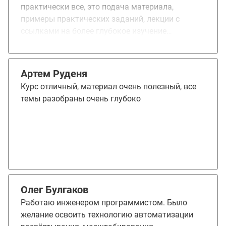
практически все, это подача материала,
примеры практических заданий, лекции с
ссылками на более глубокое изучение
материала, ну и домашки, как задания со * так
и с **. Добавить, автоматизированные тесты, с
ними очень удобно выполнять дабы. Обучение
Артем Руденя
мне даёт на сегодня новые возможности, если
Курс отличный, материал очень полезный, все
бы я сам подходил к обучению у меня ушло бы
темы разобраны очень глубоко
на это около 1,5 лет изучив это в таком же
объеме. И да, я получил новую должность и
спустя 3 месяца устроился в другую компанию,
так, что спасибо вам)
Олег Булгаков
Работаю инженером программистом. Было
желание освоить технологию автоматизации