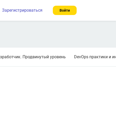
Зарегистрироваться
Войти
азработчик. Продвинутый уровень
DevOps практики и и