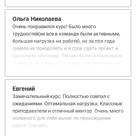
многопользовательских реализаций, которые
не завязаны на один поток интерфейса, и
которые можно расширять в режиме Agile до
Ольга Николаева
значительных размеров не теряя в
Очень понравился курс! Было много
производительности написания кода. Курсом
трудностей(не все в команде были активными,
остался очень доволен. На текущей работе
большая нагрузка на работе), но за пол года
перешел на серверные разработки, чему
сумела их преодолеть и в срок сдать проект и
безумно счастлив. Рекомендую всем, кто хочет
закончить обучение. Лекции были интересными,
попасть в мир Enterprise.
хотелось бы больше ресурсов для изучения уже
после лекции и курса. Каждый преподаватель
доносил информацию по своему(кто то
использовал жизненный опыт, кто то более
Евгений
техническими терминами объяснял)
Замечательный курс. Полностью совпал с
ожиданиями. Оптимальная нагрузка. Классные
преподаватели и отличный ментор. Очень много
полезного для себя вынес по прохождении
курса! Спасибо.