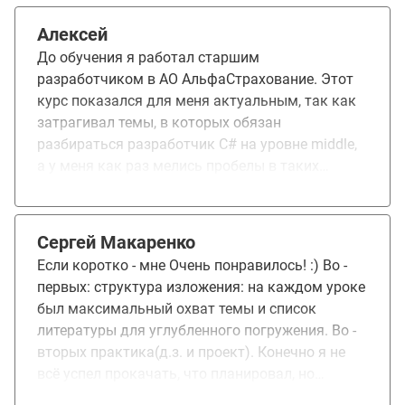
изучила новые и полезные навыки.
Алексей
До обучения я работал старшим
разработчиком в АО АльфаСтрахование. Этот
курс показался для меня актуальным, так как
затрагивал темы, в которых обязан
разбираться разработчик C# на уровне middle,
а у меня как раз мелись пробелы в таких
знаниях. Мне понравился подход с
взаимообучением в команде и так же высокий
уровень компетентности и преподавательских
Сергей Макаренко
способностей у преподавателей. Я получил
Если коротко - мне Очень понравилось! :) Во -
уверенность в своих навыках и уже на середине
первых: структура изложения: на каждом уроке
курса нашел более высокооплачиваемую
был максимальный охват темы и список
работу.
литературы для углубленного погружения. Во -
вторых практика(д.з. и проект). Конечно я не
всё успел прокачать, что планировал, но
многое. В - третьих: команда, в которой мы