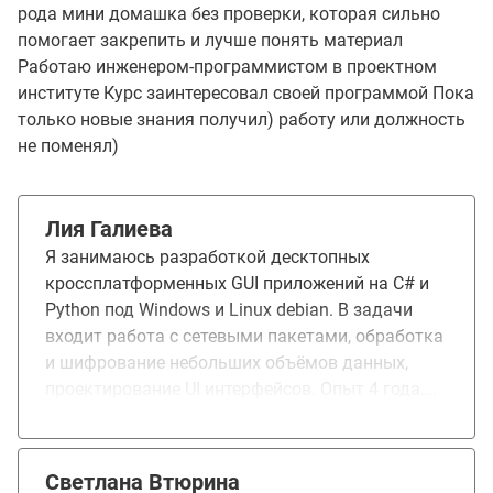
рода мини домашка без проверки, которая сильно
помогает закрепить и лучше понять материал
Работаю инженером-программистом в проектном
институте Курс заинтересовал своей программой Пока
только новые знания получил) работу или должность
не поменял)
Лия Галиева
Я занимаюсь разработкой десктопных
кроссплатформенных GUI приложений на C# и
Python под Windows и Linux debian. В задачи
входит работа с сетевыми пакетами, обработка
и шифрование небольших объёмов данных,
проектирование UI интерфейсов. Опыт 4 года.
Образование техническое, но не профильное
для программирования. Курс привлёк тем, что
включает большой объём информации по C# и
Светлана Втюрина