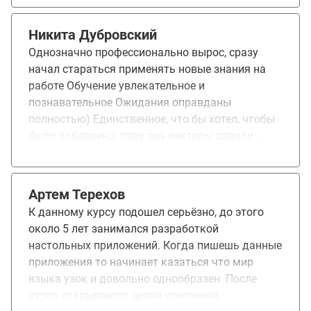
тоже обменялись знаниями и опытом. В -
четвертых: я понял, что у меня неплохой
Никита Дубровский
уровень знаний :) Знать всё конечно
Однозначно профессионально вырос, сразу
невозможно, но стремиться к этому нужно и
начал стараться применять новые знания на
знания стали более структурированными.
работе Обучение увлекательное и
Отдельное спасибо преподавателям за
познавательное Ожидания оправданы
примеры кода, приближенные к нашим
полностью) Единственное, что бы хотел, чтобы
проектам - мне лично это позволило легче
было добавлено: пару раз лекторы давали
понимать тему.
мини задания после лекций, просто на
"поэкспериментировать" и это очень классно,
Своего рода мини домашка без проверки,
Артем Терехов
которая сильно помогает закрепить и лучше
К данному курсу подошел серьёзно, до этого
понять материал Работаю инженером-
около 5 лет занимался разработкой
программистом в проектном институте Курс
настольных приложений. Когда пишешь данные
заинтересовал своей программой Пока только
приложения то начинает казаться что мир
новые знания получил) работу или должность
языка узок и довольно однообразен. После
не поменял)
курса открывается целая вселенная