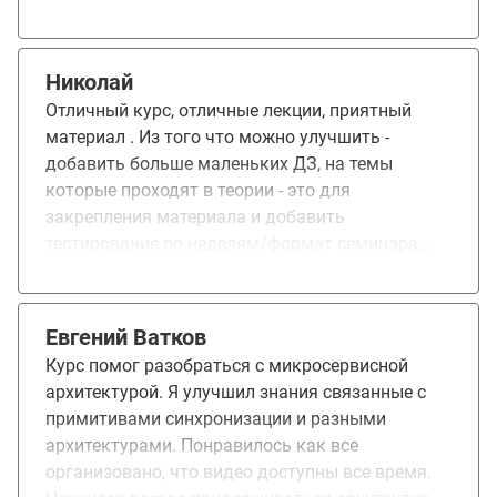
Николай
Отличный курс, отличные лекции, приятный
материал . Из того что можно улучшить -
добавить больше маленьких ДЗ, на темы
которые проходят в теории - это для
закрепления материала и добавить
тестирование по неделям/формат семинара,
чтобы студенты уже рассказывали о теории -
это как мне кажется поможет лучшему
усвоению информации. Из того что супер круто
Евгений Ватков
- преподавательский состав. Из того что мега
Курс помог разобраться с микросервисной
круто - ментор, я попался Олегу Голенищев.
архитектурой. Я улучшил знания связанные с
Очень приятно когда человеку нравится его
примитивами синхронизации и разными
дело, реально учит, ищет ошибки, направляет,
архитектурами. Понравилось как все
доводит тебя до идеала и вкладывается как в
организовано, что видео доступны все время.
себя. Олег еще раз спасибо за ваш труд!:3