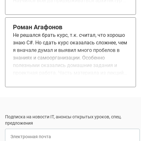
Научился всегда придерживаться архитектур и
правильного подхода в написании кода, даже
если мало времени.
Роман Агафонов
Не решался брать курс, т.к. считал, что хорошо
знаю C#. Но сдать курс оказалась сложнее, чем
я вначале думал и выявил много пробелов в
знаниях и самоорганизации. Особенно
полезными оказались домашние задания и
проектная работа. Часть материала из лекций
уже помогла в работе.
Подписка на новости IT, анонсы открытых уроков, спец.
предложения
Электронная почта