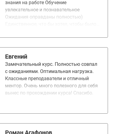
знания на работе Обучение
увлекательное и познавательное
Ожидания оправданы полностью)
Единственное, что бы хотел, чтобы было
добавлено: пару раз лекторы давали
мини задания после лекций, просто на
"поэкспериментировать" и это очень
классно, Своего рода мини домашка без
Евгений
проверки, которая сильно помогает
Замечательный курс. Полностью совпал
закрепить и лучше понять материал
с ожиданиями. Оптимальная нагрузка.
Работаю инженером-программистом в
Классные преподаватели и отличный
проектном институте Курс заинтересовал
ментор. Очень много полезного для себя
своей программой Пока только новые
вынес по прохождении курса! Спасибо.
знания получил) работу или должность
не поменял)
Роман Агафонов