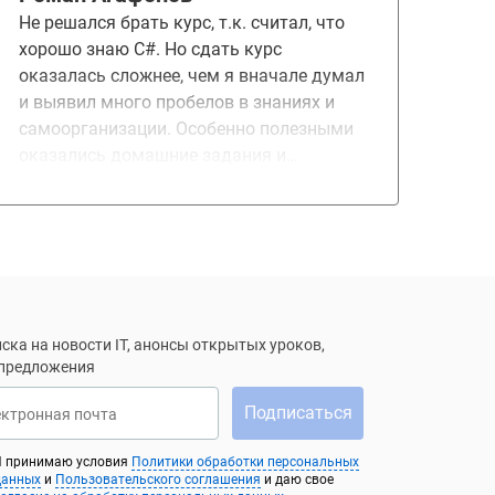
Не решался брать курс, т.к. считал, что
хорошо знаю C#. Но сдать курс
оказалась сложнее, чем я вначале думал
и выявил много пробелов в знаниях и
самоорганизации. Особенно полезными
оказались домашние задания и
проектная работа. Часть материала из
лекций уже помогла в работе.
ска на новости IT, анонсы открытых уроков,
 предложения
Подписаться
ектронная почта
Я принимаю условия
Политики обработки персональных
данных
и
Пользовательского соглашения
и даю свое