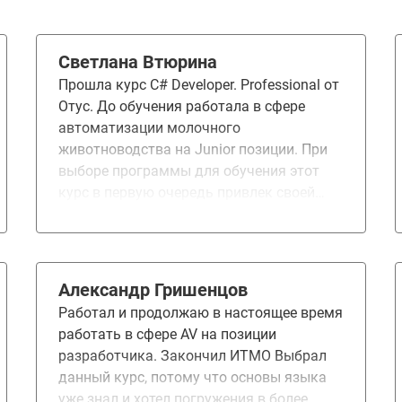
Светлана Втюрина
Прошла курс C# Developer. Professional от
Отус. До обучения работала в сфере
автоматизации молочного
животноводства на Junior позиции. При
выборе программы для обучения этот
курс в первую очередь привлек своей
обширной программой: от основ языка
до разработки микросервисов. Сильно
привлекло то, что это онлайн формат с
обратной связью и комьюнити из
Александр Гришенцов
преподавателей и студентов, а также
Работал и продолжаю в настоящее время
специализация с дипломом о
работать в сфере AV на позиции
профессиональной переподготовке.
разработчика. Закончил ИТМО Выбрал
Процесс обучения был очень приятным.
данный курс, потому что основы языка
Интересные, часто с интерактивами,
уже знал и хотел погружения в более