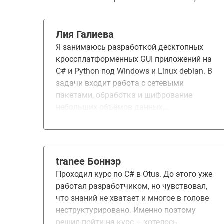
Лия Галиева
Я занимаюсь разработкой десктопных
кроссплатформенных GUI приложений на
C# и Python под Windows и Linux debian. В
задачи входит работа с сетевыми
пакетами, обработка и шифрование
небольших объёмов данных,
проектирование UI интерфейсов. Опыт 4
года. Образование техническое, но не
профильное для программирования.
Курс привлёк тем, что включает большой
tranee Боннэр
объём информации по C# и хорошо
Проходил курс по C# в Otus. До этого уже
структурирован. Для меня курс содержал
работал разработчиком, но чувствовал,
много новой информации, которая
что знаний не хватает и многое в голове
актуальна и полезна, но в рамках моих
неструктурировано. Именно поэтому
рабочих задач не пригождалась
решил пойти на курс — хотелось