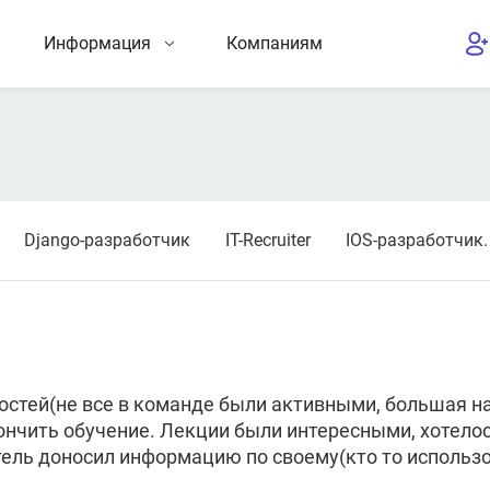
Информация
Компаниям
Django-разработчик
IT-Recruiter
IOS-разработчик
стей(не все в команде были активными, большая наг
акончить обучение. Лекции были интересными, хотело
тель доносил информацию по своему(кто то использо