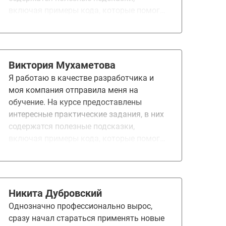
включая примеры кода, которые помогли
мне лучше понять материал. Благодаря
этому обучению, я расширила своё
портфолио и изучила новые и полезные
навыки.
Виктория Мухаметова
Я работаю в качестве разработчика и
моя компания отправила меня на
обучение. На курсе предоставлены
интересные практические задания, в них
содержатся полезные подсказки,
включая примеры кода, которые помогли
мне лучше понять материал. Благодаря
этому обучению, я расширила своё
портфолио и изучила новые и полезные
навыки.
Никита Дубровский
Однозначно профессионально вырос,
сразу начал стараться применять новые