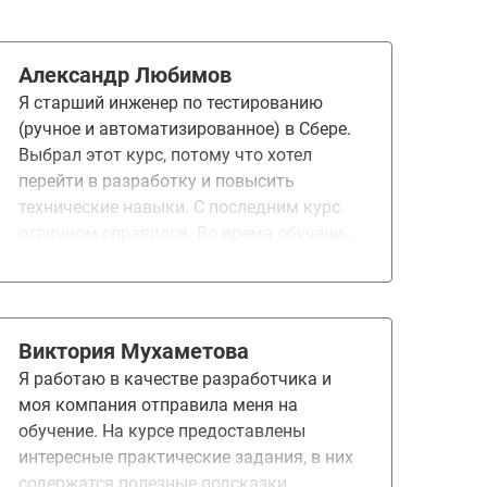
Александр Любимов
Я старший инженер по тестированию
(ручное и автоматизированное) в Сбере.
Выбрал этот курс, потому что хотел
перейти в разработку и повысить
технические навыки. С последним курс
отличном справился. Во время обучения
очень понравились домашние задания и
итоговый проект - было интересно.
Виктория Мухаметова
Я работаю в качестве разработчика и
моя компания отправила меня на
обучение. На курсе предоставлены
интересные практические задания, в них
содержатся полезные подсказки,