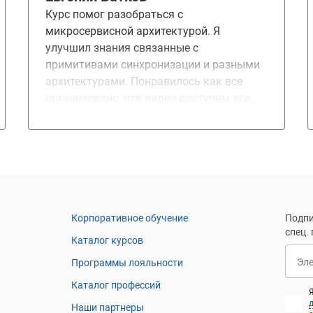
более техническими терминами
Курс помог разобраться с
объяснял)
микросервисной архитектурой. Я
улучшил знания связанные с
примитивами синхронизации и разными
архитектурами. Понравилось как все
организовано, что видео доступны все
время. Научился всегда придерживаться
архитектур и правильного подхода в
написании кода, даже если мало
времени.
Корпоративное обучение
Подпи
спец.
Каталог курсов
Эл
Программы лояльности
Каталог профессий
Наши партнеры