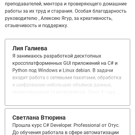
преподавателей, ментора и проверяющего домашние
работы за их труд и старания. Особая благодарность
руководителю , Алексею Ягур, за креативность,
отзывчивость и поддержку.
Лия Галиева
Я занимаюсь разработкой десктопных
кроссплатформенных GUI приложений на C# и
Python под Windows и Linux debian. В задачи
входит работа с сетевыми пакетами, обработка
и шифрование небольших объёмов данных,
проектирование UI интерфейсов. Опыт 4 года.
Образование техническое, но не профильное
для программирования. Курс привлёк тем, что
включает большой объём информации по C# и
Светлана Втюрина
хорошо структурирован. Для меня курс
Прошла курс C# Developer. Professional от Отус.
содержал много новой информации, которая
До обучения работала в сфере автоматизации