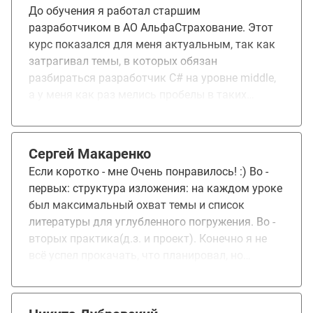
До обучения я работал старшим
разработчиком в АО АльфаСтрахование. Этот
курс показался для меня актуальным, так как
затрагивал темы, в которых обязан
разбираться разработчик C# на уровне middle,
а у меня как раз мелись пробелы в таких
знаниях. Мне понравился подход с
взаимообучением в команде и так же высокий
уровень компетентности и преподавательских
Сергей Макаренко
способностей у преподавателей. Я получил
Если коротко - мне Очень понравилось! :) Во -
уверенность в своих навыках и уже на середине
первых: структура изложения: на каждом уроке
курса нашел более высокооплачиваемую
был максимальный охват темы и список
работу.
литературы для углубленного погружения. Во -
вторых практика(д.з. и проект). Конечно я не
всё успел прокачать, что планировал, но
многое. В - третьих: команда, в которой мы
тоже обменялись знаниями и опытом. В -
четвертых: я понял, что у меня неплохой