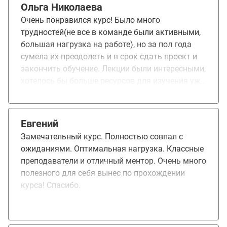
которые можно расширять в режиме Agile до
Ольга Николаева
значительных размеров не теряя в
Очень понравился курс! Было много
производительности написания кода. Курсом
трудностей(не все в команде были активными,
остался очень доволен. На текущей работе
большая нагрузка на работе), но за пол года
перешел на серверные разработки, чему
сумела их преодолеть и в срок сдать проект и
безумно счастлив. Рекомендую всем, кто хочет
закончить обучение. Лекции были интересными,
попасть в мир Enterprise.
хотелось бы больше ресурсов для изучения уже
после лекции и курса. Каждый преподаватель
доносил информацию по своему(кто то
использовал жизненный опыт, кто то более
Евгений
техническими терминами объяснял)
Замечательный курс. Полностью совпал с
ожиданиями. Оптимальная нагрузка. Классные
преподаватели и отличный ментор. Очень много
полезного для себя вынес по прохождении
курса! Спасибо.