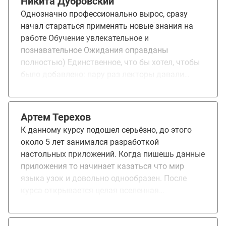
Никита Дубровский
уровень знаний :) Знать всё конечно
Однозначно профессионально вырос, сразу
невозможно, но стремиться к этому нужно и
начал стараться применять новые знания на
знания стали более структурированными.
работе Обучение увлекательное и
Отдельное спасибо преподавателям за
познавательное Ожидания оправданы
примеры кода, приближенные к нашим
полностью) Единственное, что бы хотел, чтобы
проектам - мне лично это позволило легче
было добавлено: пару раз лекторы давали
понимать тему.
мини задания после лекций, просто на
"поэкспериментировать" и это очень классно,
Своего рода мини домашка без проверки,
Артем Терехов
которая сильно помогает закрепить и лучше
К данному курсу подошел серьёзно, до этого
понять материал Работаю инженером-
около 5 лет занимался разработкой
программистом в проектном институте Курс
настольных приложений. Когда пишешь данные
заинтересовал своей программой Пока только
приложения то начинает казаться что мир
новые знания получил) работу или должность
языка узок и довольно однообразен. После
не поменял)
курса открывается целая вселенная
многопользовательских реализаций, которые
не завязаны на один поток интерфейса, и