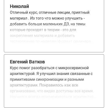
Николай
Отличный курс, отличные лекции, приятный
материал . Из того что можно улучшить -
добавить больше маленьких ДЗ, на темы
которые проходят в теории - это для
закрепления материала и добавить
тестирование по неделям/формат семинара,
чтобы студенты уже рассказывали о теории -
это как мне кажется поможет лучшему
усвоению информации. Из того что супер круто
Евгений Ватков
- преподавательский состав. Из того что мега
Курс помог разобраться с микросервисной
круто - ментор, я попался Олегу Голенищев.
архитектурой. Я улучшил знания связанные с
Очень приятно когда человеку нравится его
примитивами синхронизации и разными
дело, реально учит, ищет ошибки, направляет,
архитектурами. Понравилось как все
доводит тебя до идеала и вкладывается как в
организовано, что видео доступны все время.
себя. Олег еще раз спасибо за ваш труд!:3
Научился всегда придерживаться архитектур и
правильного подхода в написании кода, даже