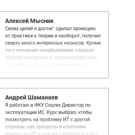
Алексей Мысник
Своих целей я достиг: сделал проекцию
от практики к теории и наоборот, получил
сверху много интересных нюансов. Кроме
того вспомнил незабываемое, сладкое
чувство мандража в студенческие годы..
))) Никогда, что на курсе Архитектура
TOGAF 10, что на этом прогнозное время
выполнения ДЗ не оправдалось у меня,
даже близко… Возможно такой склад
ума, такой подход у меня… какая-то ещё
Андрей Шаманаев
причина (о которой я не не
Я работаю в ФКУ Соцтех Директор по
подозреваю)))), но тем не менее…
эксплуатации ИС. Курс выбрал, чтобы
Смущают? Да… Почему? Потому что
посмотреть на проблему ИТ с другой
контекстно понимаю объём работы и
стороны: как процессы в компании
видя 1 час на выполнение ДЗ возникает
влияют на ИТ и для чего вообще все это.