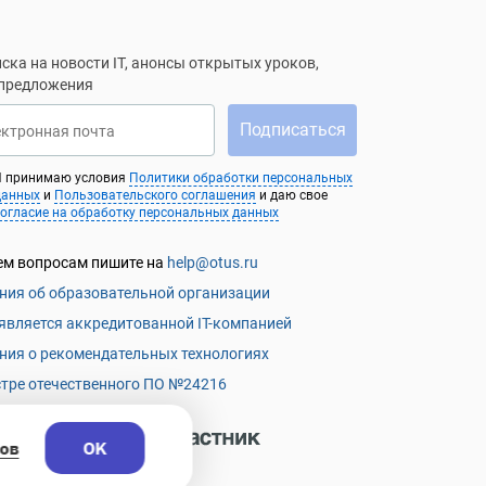
ска на новости IT, анонсы открытых уроков,
 предложения
Подписаться
ектронная почта
Я принимаю условия
Политики обработки персональных
данных
и
Пользовательского соглашения
и даю свое
согласие на обработку персональных данных
ем вопросам пишите на
help@otus.ru
ния об образовательной организации
является аккредитованной IT-компанией
ния о рекомендательных технологиях
стре отечественного ПО №24216
ов
OK