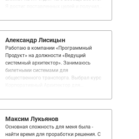
диссонанс: толи лыжи не едут, то ли я …….
Я достиг поставленных целей и получил
делаю что-то не так/не так понял и т.д.
определённые знания.
))) Благодарю ваш УЦ и преподавателей
за подход и отзывчивость!
Александр Лисицын
Работаю в компании «Программный
Продукт» на должности «Ведущий
системный архитектор». Занимаюсь
билетными системами для
общественного транспорта. Выбрал курс
Корпоративный Архитектор для
понимания своих возможных точек роста
и выбора направления для дальнейшего
карьерного развития. На курсе
понравилось наличие чёткого
Максим Лукьянов
структурированного плана,
Основная сложность для меня была -
заинтересованные и практикующие
найти время для проработки решения. С
преподаватели. Курс дал понимание того,