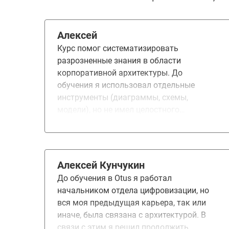
Алексей
Курс помог систематизировать
разрозненные знания в области
корпоративной архитектуры. До
обучения я использовал отдельные
инструменты (диаграммы, схемы,
модели), но не имел целостного
представления о том, как они связаны
между собой и как встраиваются в
архитектурный процесс. На курсе
понравилось: • Практические задания -
Алексей Кунчукин
особенно возможность вести сквозной
До обучения в Otus я работал
кейс на протяжении всего курса. Это
начальником отдела цифровизации, но
позволило применить теорию сразу на
вся моя предыдущая карьера, так или
практике. • Использование нотации
иначе, была связана с архитектурой. В
ArchiMate - до курса я использовал
связи с этим я решил продолжить