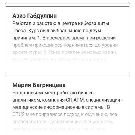
успешной адаптации, быстрее освоить
свои компетенции в архитектуре приложений,
профессиональную терминологию, приемы и
данных, инфраструктуре, и двигаться к цели -
навыки работы. Вновь пришедшим коллегам
Азиз Габдуллин
Корпоративный архитектор.
после меня также рекомендую ваш курс. Кроме
Работал и работаю в центре киберзащиты
того, учусь еще на курсе Архитектор 1С (очень
Сбера. Курс был выбран мною по двум
нравится тоже) и Имитационное моделирование
причинам: 1. В последнее время при решении
AnyLogic
проблем приходилось подниматься до уровня
архитектуры; 2. Из-за появления новых задач,
по сопровождению автоматизированной
системы. Курс от OTUS был выбран, так как
ничего интереснее на просторах поисковика не
нашёл. Обучение уже дало мне больше
Мария Багрянцева
возможностей на моей нынешней позиции.
На данный момент работаю бизнес-
Возможно, позволит получить ещё больше
аналитиком, компания СП.АРМ, специализация -
"плюшек" в будущем.
медицинские информационные системы. В
OTUS мне понравился подход к обучению, все
преподаватели - действующие специалисты,
профессионалы своего дела, открытые к