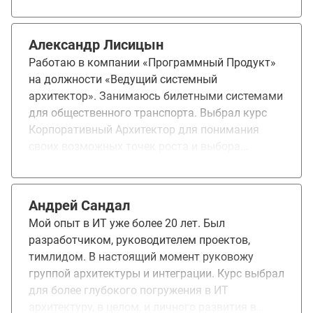
диалогу, готовые делиться знаниями и
лучшими практиками. Было очень интересно и
полезно познакомится с подходами,
Александр Лисицын
применяемыми в разных компаниях и областях
Работаю в компании «Программный Продукт»
бизнеса, узнавать и обмениваться опытом с
на должности «Ведущий системный
коллегами. В OTUS мне понравилось качество
архитектор». Занимаюсь билетными системами
преподавания и организации обучения, сейчас
для общественного транспорта. Выбрал курс
по моей рекомендации на разных курсах учатся
Корпоративный Архитектор для понимания
мои коллеги.
своих возможных точек роста и выбора
направления для дальнейшего карьерного
развития. На курсе понравилось наличие
чёткого структурированного плана,
Андрей Сандал
заинтересованные и практикующие
Мой опыт в ИТ уже более 20 лет. Был
преподаватели. Курс дал понимание того, чем
разработчиком, руководителем проектов,
конкретно занимается корпоративный
тимлидом. В настоящий момент руковожу
архитектор, что-то из этого начал применять в
группой архитектуры и интеграции. Курс выбрал
текущей деятельности, выявил какие-то
для более глубокого погружения в ИТ
моменты для себя, которые нужно изучить
архитектуру, в целом, и личного развития в