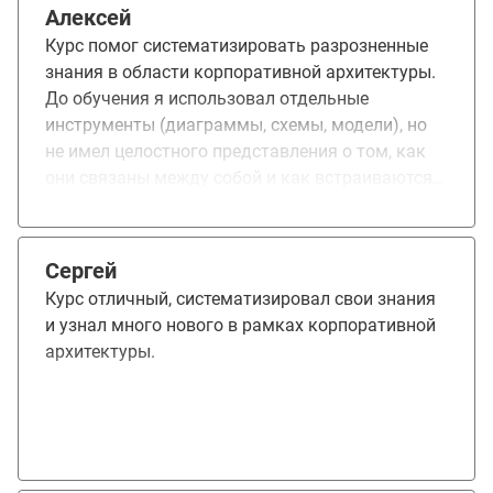
Алексей
Курс помог систематизировать разрозненные
знания в области корпоративной архитектуры.
До обучения я использовал отдельные
инструменты (диаграммы, схемы, модели), но
не имел целостного представления о том, как
они связаны между собой и как встраиваются в
архитектурный процесс. На курсе понравилось:
• Практические задания - особенно
возможность вести сквозной кейс на
Сергей
протяжении всего курса. Это позволило
Курс отличный, систематизировал свои знания
применить теорию сразу на практике. •
и узнал много нового в рамках корпоративной
Использование нотации ArchiMate - до курса я
архитектуры.
использовал произвольные схемы, а теперь
есть универсальный инструмент для
коммуникации с архитекторами и бизнесом. •
Обратная связь по ДЗ - без нее многие ошибки
были бы перенесены в реальную практику.