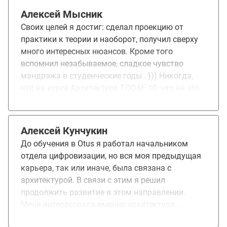
Самое важное, что вынес для себя - понял, как
стратегия, бизнес потребности и ИТ-ландшафт
Алексей Мысник
связаны в единую архитектурную модель.
Своих целей я достиг: сделал проекцию от
практики к теории и наоборот, получил сверху
много интересных нюансов. Кроме того
вспомнил незабываемое, сладкое чувство
мандража в студенческие годы.. ))) Никогда,
что на курсе Архитектура TOGAF 10, что на этом
прогнозное время выполнения ДЗ не
оправдалось у меня, даже близко… Возможно
такой склад ума, такой подход у меня… какая-
Алексей Кунчукин
то ещё причина (о которой я не не
До обучения в Otus я работал начальником
подозреваю)))), но тем не менее… Смущают?
отдела цифровизации, но вся моя предыдущая
Да… Почему? Потому что контекстно понимаю
карьера, так или иначе, была связана с
объём работы и видя 1 час на выполнение ДЗ
архитектурой. В связи с этим я решил
возникает диссонанс: толи лыжи не едут, то ли
продолжить развитие в этом направлении.
я ……. делаю что-то не так/не так понял и т.д. )))
Меня интересовала именно архитектура
Благодарю ваш УЦ и преподавателей за подход
предприятия, т.е. системный подход к
и отзывчивость!