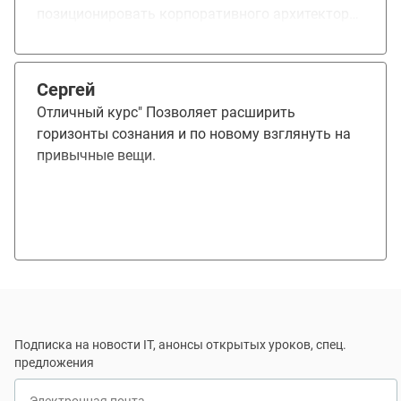
позиционировать корпоративного архитектора
как эксперта связывающего бизнес и ИТ.
Большее количество управленцев на курсе
поможет не только внедрить в массы компаний
Сергей
корпоративных архитекторов, но и наделить
Отличный курс" Позволяет расширить
возможностью влиять на процесс изменения в
горизонты сознания и по новому взглянуть на
компании.
привычные вещи.
Подписка на новости IT, анонсы открытых уроков, спец.
предложения