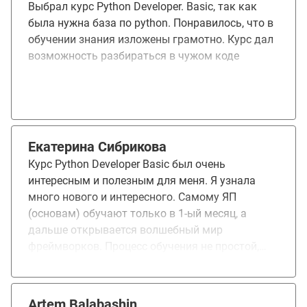
Выбрал курс Python Developer. Basic, так как
такие сроки, но я себе такую цель и не ставил. В
была нужна база по python. Понравилось, что в
целом я доволен собой, что сумел все пройти.
обучении знания изложены грамотно. Курс дал
Курс думаю можно улучшить. Преподавателям
возможность разбираться в чужом коде
давать вводную часть, где будет легкое
погружение в тему на простых примерах,
желательно с рисованием (так делают не все
преподаватели). Я буду использовать
полученные навыки в своих текущих проектах
по созданию и развертыванию аналитических
Екатерина Сибрикова
сервисов.
Курс Python Developer Basic был очень
интересным и полезным для меня. Я узнала
много нового и интересного. Самому ЯП
(основам) обучают только в 1-ый месяц, а
дальше открывается волшебный мир
фреймворков. Процесс обучения не простой,
для новичков без опыта коддинга на Python
точно не подходит, придётся очень много
документации и дополнительной инфы изучить
Artem Balabashin