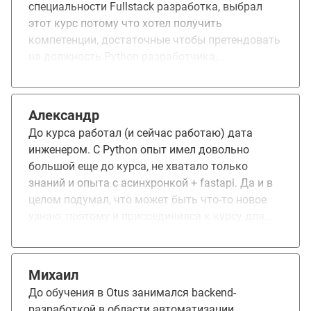
специальности Fullstack разработка, выбрал
этот курс потому что хотел получить
компетенции, достаточные чтобы претендовать
на должность Python разработчика,
понравилось в курсе очень высокие
компетенции преподавателей и качество
выдаваемого ими материала, в итоге уже во
Александр
время обучения в конце меня взяли на
До курса работал (и сейчас работаю) дата
стажировку Junior Python разработчиком)
инженером. С Python опыт имел довольно
большой еще до курса, не хватало только
знаний и опыта с асинхронкой + fastapi. Да и в
целом подумал, что может быть что-то новое
узнаю, поэтому и присоединился к курсу для
начинающих. Важно уточнить, что я пишу курс
как человек, который уже не начинающий, но
который хотел бы закрепить/расширить свои
Михаил
знания. Для такой группы людей этот отзыв
До обучения в Otus занимался backend-
будет актуальным. Касательно курса у меня
разработкой в области автоматизации