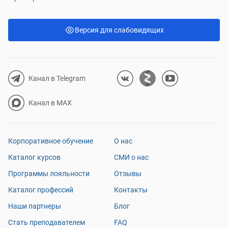
для изучения новых инструментов. После
окончания всего курса профессии Python
Версия для слабовидящих
Developer буду двигаться в разработку.
Канал в Telegram
Канал в MAX
Корпоративное обучение
О нас
Каталог курсов
СМИ о нас
Программы лояльности
Отзывы
Каталог профессий
Контакты
Наши партнеры
Блог
Стать преподавателем
FAQ