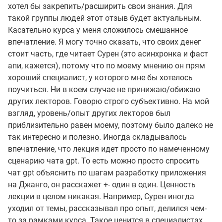
хотел бы закрепить/расширить свои знания. Для
такой группы людей этот отзыв будет актуальным.
Касательно курса у меня сложилось смешанное
впечатление. Я могу точно сказать, что своих денег
стоит часть, где читает Сурен (это асинхронка и фаст
апи, кажется), потому что по моему мнению он прям
хороший специалист, у которого мне бы хотелось
поучиться. Ни в коем случае не принижаю/обижаю
других лекторов. Говорю строго субъективно. На мой
взгляд, уровень/опыт других лекторов был
приблизительно равен моему, поэтому было далеко не
так интересно и полезно. Иногда складывалось
впечатление, что лекция идет просто по намеченному
сценарию чата gpt. То есть можно просто спросить
чат gpt объяснить по шагам разработку приложения
на Джанго, он расскажет +- один в один. Ценность
лекции в целом никакая. Например, Сурен иногда
уходил от темы, рассказывал про опыт, делился чем-
то за рамками курса. Такое ценится в специалистах,