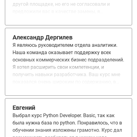
другой площадке, но его не согласовали и
предложили вас в качестве замены, я
согласился. Понравился старт обучения, очень
много информации, преподаватель разжевывал
все подробно и проводил встречи вне обучения
Александр Дергилев
для желающих Помогли поменять общее
Я являюсь руководителем отдела аналитики.
представление о программировании. Ранее
Наша команда оказывает поддержку всех
занимался этим без структуры и по кусочкам
основных коммерческих бизнес подразделений.
которые сам находил в интернете. Сейчас
Я хотел расширить свои компетенции, и
оптимизирую свои скрипты, поддерживать их
получить навыки разработчика. Ваш курс мне
стало намного легче, есть понимание где и
показался очень широким по содержанию, в
какая ошибка, как изначально писать код,
нем охватывается весь основной стек
чтобы была раздельная структура и можно
технологий современного python разработчика
было спокойно менять отдельно взятые блоки.
от GIT до Docker. Понятно, что глубоко все
Евгений
технологии не было возможности изучить, в
Выбрал курс Python Developer. Basic, так как
такие сроки, но я себе такую цель и не ставил. В
была нужна база по python. Понравилось, что в
целом я доволен собой, что сумел все пройти.
обучении знания изложены грамотно. Курс дал
Курс думаю можно улучшить. Преподавателям