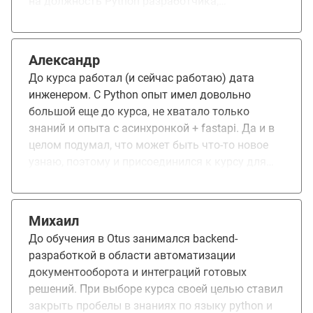
на должность Python разработчика,
понравилось в курсе очень высокие
компетенции преподавателей и качество
выдаваемого ими материала, в итоге уже во
Александр
время обучения в конце меня взяли на
До курса работал (и сейчас работаю) дата
стажировку Junior Python разработчиком)
инженером. С Python опыт имел довольно
большой еще до курса, не хватало только
знаний и опыта с асинхронкой + fastapi. Да и в
целом подумал, что может быть что-то новое
узнаю, поэтому и присоединился к курсу для
начинающих. Важно уточнить, что я пишу курс
как человек, который уже не начинающий, но
который хотел бы закрепить/расширить свои
Михаил
знания. Для такой группы людей этот отзыв
До обучения в Otus занимался backend-
будет актуальным. Касательно курса у меня
разработкой в области автоматизации
сложилось смешанное впечатление. Я могу
документооборота и интеграций готовых
точно сказать, что своих денег стоит часть, где
решений. При выборе курса своей целью ставил
читает Сурен (это асинхронка и фаст апи,
закрыть пробелы в знаниях по языку python и
кажется), потому что по моему мнению он прям