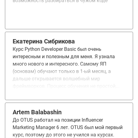
возможность разбираться в чужом коде
давать вводную часть, где будет легкое
погружение в тему на простых примерах,
желательно с рисованием (так делают не все
преподаватели). Я буду использовать
полученные навыки в своих текущих проектах
по созданию и развертыванию аналитических
Екатерина Сибрикова
сервисов.
Курс Python Developer Basic был очень
интересным и полезным для меня. Я узнала
много нового и интересного. Самому ЯП
(основам) обучают только в 1-ый месяц, а
дальше открывается волшебный мир
фреймворков. Процесс обучения не простой,
для новичков без опыта коддинга на Python
точно не подходит, придётся очень много
документации и дополнительной инфы изучить
Artem Balabashin
что бы влиться в процесс обучения "с
До OTUS работал на позиции Influencer
комфортом". Большой плюс: к каждому уроку
Marketing Manager 6 лет. OTUS был мой первый
прикрепляют ссылки на доки и "полезности"
курс, поэтому до этого не учился на курсах.
для самостоятельного, более полного и