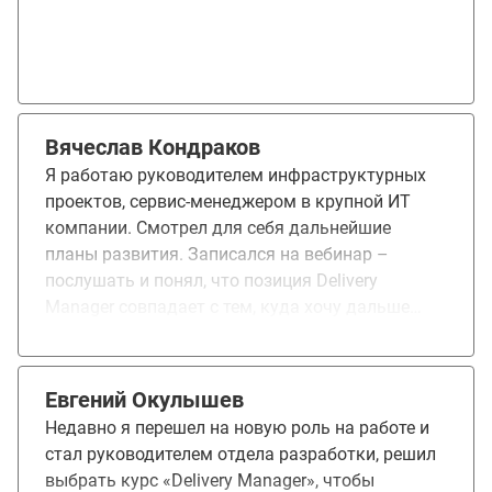
удалось убрать часть пробелов и понять, что
далее требуется от меня в работе.
Вячеслав Кондраков
Я работаю руководителем инфраструктурных
проектов, сервис-менеджером в крупной ИТ
компании. Смотрел для себя дальнейшие
планы развития. Записался на вебинар –
послушать и понял, что позиция Delivery
Manager совпадает с тем, куда хочу дальше
идти. Понравился материал, как все
организовано. Практикующие преподаватели –
рассказывают материал, охотно делятся
Евгений Окулышев
кейсами, примерами из личного опыта.
Недавно я перешел на новую роль на работе и
Отвечают на вопросы, вовлекают учеников в
стал руководителем отдела разработки, решил
дискуссии. В общем, учеба идет нескучно.
выбрать курс «Delivery Manager», чтобы
Однако все сразу рассказать нельзя, и времени