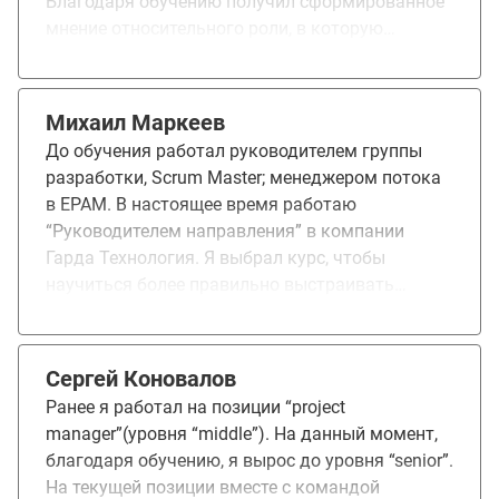
Благодаря обучению получил сформированное
мнение относительного роли, в которую
погружает курс. Обучение дало понимание
новой для себя роли.
Михаил Маркеев
До обучения работал руководителем группы
разработки, Scrum Master; менеджером потока
в EPAM. В настоящее время работаю
“Руководителем направления” в компании
Гарда Технология. Я выбрал курс, чтобы
научиться более правильно выстраивать
процессы и управлять ими. Научиться
эффективно управлять большими командами.
Курс был отлично организован. Он был
Сергей Коновалов
содержательный и интересный. Отлично
Ранее я работал на позиции “project
построены уроки. Во время занятий
manager”(уровня “middle”). На данный момент,
слушателям можно было активно участвовать
благодаря обучению, я вырос до уровня “senior”.
на уроках. Много практики. Почти после
На текущей позиции вместе с командой
каждого занятия закрепляли прослушанный