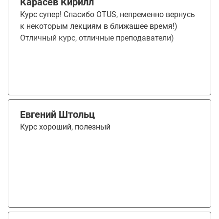
Карасев Кирилл
практические задания, которые можно
Курс супер! Спасибо OTUS, непременно вернусь
применить в работе, и подробную обратную
к некоторым лекциям в ближашее время!)
связь с предложениями по улучшению. Считаю,
Отличный курс, отличные преподаватели)
что в профессиональном развитии курс точно
помог, многие инсайды уже стараюсь
применять в рабочей деятельности. Из
приятного - получила повышение, где УПК по
курсу был одним из аргументов:)
Евгений Штольц
Курс хороший, полезный