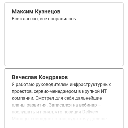
что курс профильный, а не с нуля. Занимает
адекватное время (2 квартала), а домашние
Максим Кузнецов
задания можно сразу выполнить на практике в
Все классно, все понравилось
команде. Темы в курсе были понятны.
Понравились также живые вебинары, где идет
активная работа группы. Благодаря курсу
удалось убрать часть пробелов и понять, что
далее требуется от меня в работе.
Вячеслав Кондраков
Я работаю руководителем инфраструктурных
проектов, сервис-менеджером в крупной ИТ
компании. Смотрел для себя дальнейшие
планы развития. Записался на вебинар –
послушать и понял, что позиция Delivery
Manager совпадает с тем, куда хочу дальше
идти. Понравился материал, как все