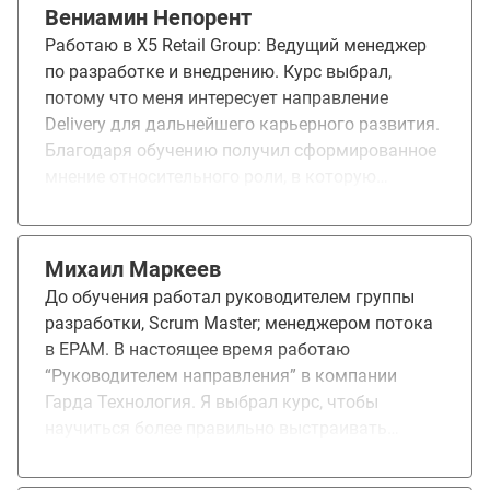
Вениамин Непорент
Работаю в Х5 Retail Group: Ведущий менеджер
по разработке и внедрению. Курс выбрал,
потому что меня интересует направление
Delivery для дальнейшего карьерного развития.
Благодаря обучению получил сформированное
мнение относительного роли, в которую
погружает курс. Обучение дало понимание
новой для себя роли.
Михаил Маркеев
До обучения работал руководителем группы
разработки, Scrum Master; менеджером потока
в EPAM. В настоящее время работаю
“Руководителем направления” в компании
Гарда Технология. Я выбрал курс, чтобы
научиться более правильно выстраивать
процессы и управлять ими. Научиться
эффективно управлять большими командами.