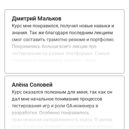
Дмитрий Мальков
Курс мне понравился, получил новые навыки и
знания. Так же благодаря последним лекциям
смог составить грамотно резюме и портфолио.
Понравились больше всего лекции про
тестирование на разных платформах. Самые
полезные и интересные занятия - виды
тестирований, тестирование на разных
платформах и оформление резюме. Знания
полученные на курсе помогли мне в
Алёна Соловей
профессиональной сфере.
Курс оказался полезным для меня, так как он
дал мне начальное понимание процессов
тестирования игр и роли QA-инженера в
разработке. Особенно понравилось
практическая направленность курса. В целом,
курс "Game QA Engineer" стал для меня отличной