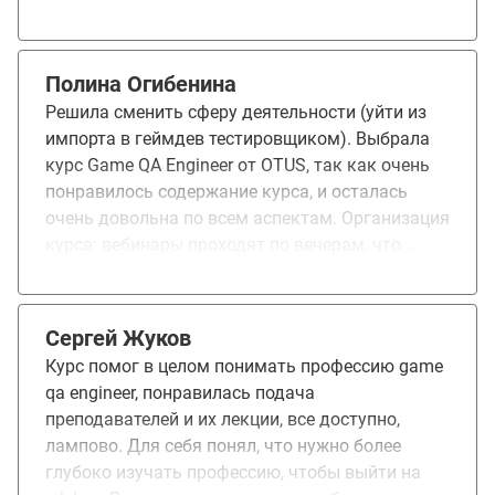
основой для дальнейшего развития в этой
области.
Полина Огибенина
Решила сменить сферу деятельности (уйти из
импорта в геймдев тестировщиком). Выбрала
курс Game QA Engineer от OTUS, так как очень
понравилось содержание курса, и осталась
очень довольна по всем аспектам. Организация
курса: вебинары проходят по вечерам, что
позволяло мне совмещать все с работой. У
меня сложилась ситуация: в середине курса я
поняла, что не успеваю погрузиться как
Сергей Жуков
следует в материал из-за большой нагрузки на
Курс помог в целом понимать профессию game
текущей работе, и воспользовалась опцией
qa engineer, понравилась подача
завершить курс со следующим потоком - это
преподавателей и их лекции, все доступно,
замечательная возможность, так как не всегда
лампово. Для себя понял, что нужно более
получается оценить свое свободное время, если
глубоко изучать профессию, чтобы выйти на
работаешь параллельно обучению. Программа: