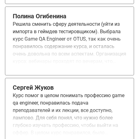
области.
Полина Огибенина
Решила сменить сферу деятельности (уйти из
импорта в геймдев тестировщиком). Выбрала
курс Game QA Engineer от OTUS, так как очень
понравилось содержание курса, и осталась
очень довольна по всем аспектам. Организация
курса: вебинары проходят по вечерам, что
позволяло мне совмещать все с работой. У
меня сложилась ситуация: в середине курса я
поняла, что не успеваю погрузиться как
Сергей Жуков
следует в материал из-за большой нагрузки на
Курс помог в целом понимать профессию game
текущей работе, и воспользовалась опцией
qa engineer, понравилась подача
завершить курс со следующим потоком - это
преподавателей и их лекции, все доступно,
замечательная возможность, так как не всегда
лампово. Для себя понял, что нужно более
получается оценить свое свободное время, если
глубоко изучать профессию, чтобы выйти на
работаешь параллельно обучению. Программа:
оффер. В целом курс понравился, было
курс интересный, динамичный и очень