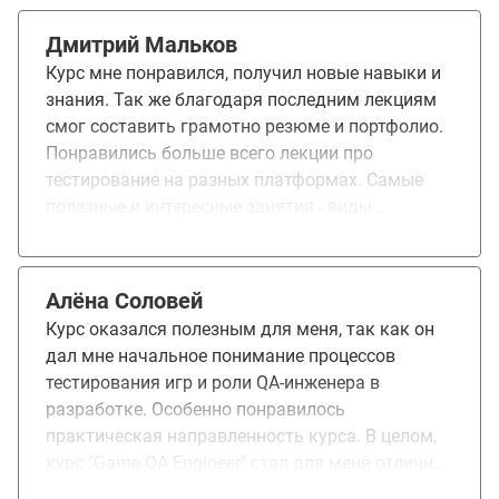
Дмитрий Мальков
Курс мне понравился, получил новые навыки и
знания. Так же благодаря последним лекциям
смог составить грамотно резюме и портфолио.
Понравились больше всего лекции про
тестирование на разных платформах. Самые
полезные и интересные занятия - виды
тестирований, тестирование на разных
платформах и оформление резюме. Знания
полученные на курсе помогли мне в
Алёна Соловей
профессиональной сфере.
Курс оказался полезным для меня, так как он
дал мне начальное понимание процессов
тестирования игр и роли QA-инженера в
разработке. Особенно понравилось
практическая направленность курса. В целом,
курс "Game QA Engineer" стал для меня отличной
основой для дальнейшего развития в этой