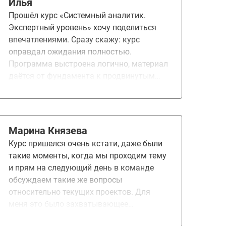
Илья
Прошёл курс «Системный аналитик.
Экспертный уровень» хочу поделиться
впечатлениями. Сразу скажу: курс
оправдал ожидания полностью.
Программа выстроена логично, материал
даётся от фундамента к продвинутым
темам, без «воды». Домашние задания –
это не формальность, а полноценная
работа над реальным проектом. Именно
на ДЗ и на обратной связи от
Марина Князева
преподавателей отрабатываются навыки,
Курс пришелся очень кстати, даже были
которые потом напрямую применяешь в
такие моменты, когда мы проходим тему
работе. Отдельно хочу отметить
и прям на следующий день в команде
поддержку преподавателей. Мне повезло
обсуждаем такие же вопросы
работать с Еленой – её обратная связь
относительно текущих проектов. Для
всегда была чёткой, конструктивной и
меня это было захватывающее
очень понятной. Когда принимает ДЗ
увлекательное путешествие с массой
именно такой преподаватель,