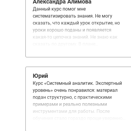
Александра Алимова
Данный курс помог мне
систематизировать знания. Не могу
сказать, что каждый урок открытие, но
уроки хорошо поданы и появляется
какая-то цепочка знаний. Не знаю как
сказать по другому. В плане
собеседований, там тоже курс помог.
Знания освежились, плюс появилась
уверенность в себе. Если говорить в
плане улучшений, то сложно сказать.
Юрий
Курс большой и еще что-то туда
Курс «Системный аналитик. Экспертный
добавить, возможно будет уже перебор.
уровень» очень понравился: материал
Сейчас модно ИИ везде впихивать, я бы
подан структурно, с практическими
не стала им портить курс. На примере
примерами и реально полезными
много коллег, кто с ИИ только работает
инструментами для работы. После
по факту становятся откатываются в
обучения стало гораздо проще уверенно
знаниях. Не могут защити то, что за них
решать сложные аналитические задачи.
придумали. По сути, они возможно и