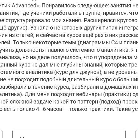
тик Advanced». Понравилось следующее: занятия не 
нятия, где ученики работали в группе; нравится, чт
е структурировало мои знания. Расширился кругозо
щё другие). Узнала о некоторых других типах интегра
ия из статей, и сейчас на курсе ещё раз о них расс
елей. Только некоторые темы (диаграммы C4 и план
учить должность главного системного аналитика. Я 
анализа, но на деле получилось, что я упорядочила 
данный курс не дал мне глубины знаний, которые тр
стемного аналитика (курс для джунов), а не уровень 
 мне не подходит подобный длительный курс с больш
разбирали в течение курса, разбирали в домашках и
алитика). Для меня подходят вебинары (практики) од
ной сложной задаче какой-то паттерн (подход) прое
 есть только 4–6 часов — только практики. Такие у