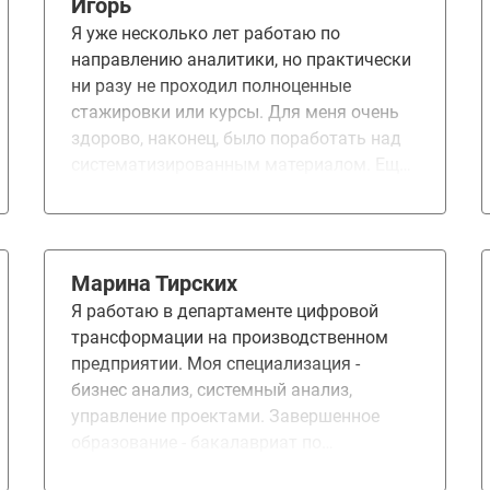
Игорь
Я уже несколько лет работаю по
направлению аналитики, но практически
ни разу не проходил полноценные
стажировки или курсы. Для меня очень
здорово, наконец, было поработать над
систематизированным материалом. Ещё
и не везде простым. Точно понравилась
система ДЗ. Задания довольно
внимательно проверяют, и это очень
сильно напрягает - это очень хорошо. Не
Марина Тирских
понравилось, наверное, только наличие
Я работаю в департаменте цифровой
определенных тем. Преподаватели
трансформации на производственном
крутые - хотелось бы поменять набор тем,
предприятии. Моя специализация -
они явно могут очень много сложных
бизнес анализ, системный анализ,
вещей рассказать. Возможно, стоит для
управление проектами. Завершенное
advanced убрать инфо по тестированию и
образование - бакалавриат по
моделям waterfall /scrum. Да простят
направлению «Политология»,
меня коллеги. Итак кажется это все уже