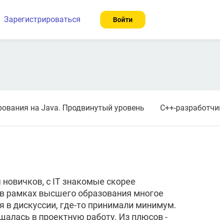
Зарегистрироваться
Войти
рования на Java. Продвинутый уровень
C++-разработчи
 новичков, с IT знакомые скорее
 в рамках высшего образования многое
я в дискуссии, где-то принимали минимум.
щалась в проектную работу. Из плюсов -