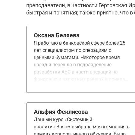
преподаватели, в частности Гертовская И
быстрая и понятная; также приятно, что в
Оксана Беляева
Я работаю в банковской сфере более 25
лет специалистом по операциям с
ценными бумагами. Некоторое время
назад я перешла в подразделение
разработки АБС в части операций на
фондовых и валютных рынках и поняла,
что мне не хватает базовых знаний в
области бизнес и системного анализа.
Курсы повышения квалификации
выбирала долго, тщательно изучала
Альфия Феклисова
рынок предложений, т.к. выбор сейчас
Данный курс «Системный
велик. Для меня важно было, чтобы
аналитик.Basic» выбрала моя компания в
преподаватели были практикующими
рамках корпоративного обучения. Было