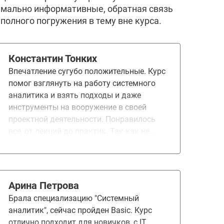
симально информативные, обратная связь
полного погружения в тему вне курса.
Константин Тонких
Впечатление сугубо положительные. Курс
помог взглянуть на работу системного
аналитика и взять подходы и даже
инструменты на вооружение в своей
проектной деятельности. Понравилось
все, от лекций до практик. Так как не
имел опыта в этой сфере переживал, что
не смогу многого понять, но лекции и
презентации были написаны простым
языком и не вызывали трудностей.
Арина Петрова
Больше всего понравилось, что даже
Брала специализацию "Системный
пропустив онлайн-вебинар всё доходчиво
аналитик", сейчас пройден Basic. Курс
и понятно рассказано в записях. Самое
отлично подходит для новичков, с IT