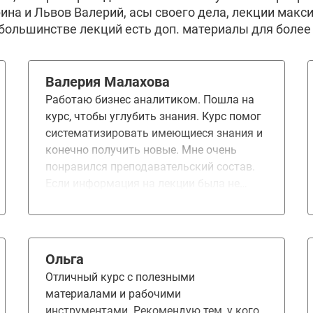
рина и Львов Валерий, асы своего дела, лекции мак
 большинстве лекций есть доп. материалы для более 
Валерия Малахова
Работаю бизнес аналитиком. Пошла на
курс, чтобы углубить знания. Курс помог
систематизировать имеющиеся знания и
конечно получить новые. Мне очень
понравился преподавательский состав.
Если информация на лекции была не
новая для меня, то благодаря лекторам
всё равно было интересно и не скучно. На
курсе много практических занятий, что
оказалось очень полезным. Понравилось,
Ольга
что наставники, проверяющие ДЗ, и
Отличный курс с полезными
лекторы - разные преподаватели. Это
материалами и рабочими
помогает знания по одной и той же теме
инструментами. Рекомендую тем, у кого