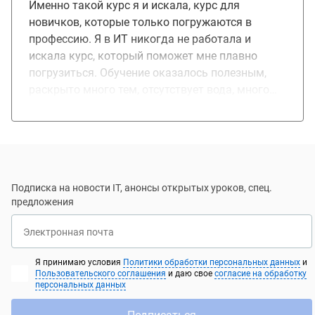
становится более понятной.
Именно такой курс я и искала, курс для
двигаться дальше, и где искать качественную
новичков, которые только погружаются в
информацию по интересующим темам.
профессию. Я в ИТ никогда не работала и
Курсовая работа, которая действительно
искала курс, который поможет мне плавно
закрепила структуру полученных знаний,
погрузиться. Обучение оказалось полезным,
выявив и тут же заполнив, пробелы.
раскрыто много тем, отсутствует вода, много
практических заданий, на которых можно
закрепить полученные знания. Отдельное
спасибо преподавателями. Очень внимательное
отношение к каждому ученику, преподаватели
действительно стараются дать знания
Подписка на новости IT, анонсы открытых уроков, спец.
студентам, объясняют доходчиво и понятно.
предложения
Курс рекомендую всем новичкам.
Электронная почта
Я принимаю условия
Политики обработки персональных данных
и
Пользовательского соглашения
и даю свое
согласие на обработку
персональных данных