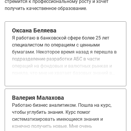
стремится к профессиональному росту и хочет
получить качественное образование.
Оксана Беляева
Я работаю в банковской сфере более 25 лет
специалистом по операциям с ценными
бумагами. Некоторое время назад я перешла в
подразделение разработки АБС в части
операций на фондовых и валютных рынках и
поняла, что мне не хватает базовых знаний в
области бизнес и системного анализа. Курсы
повышения квалификации выбирала долго,
тщательно изучала рынок предложений, т.к.
Валерия Малахова
выбор сейчас велик. Для меня важно было,
Работаю бизнес аналитиком. Пошла на курс,
чтобы преподаватели были практикующими
чтобы углубить знания. Курс помог
экспертами в своей области знаний. Я посетила
систематизировать имеющиеся знания и
два или три открытых вебинара от OTUS и
конечно получить новые. Мне очень
поняла, что нашла платформу, на которой хочу