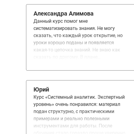
Александра Алимова
Данный курс помог мне
систематизировать знания. Не могу
сказать, что каждый урок открытие, но
уроки хорошо поданы и появляется
какая-то цепочка знаний. Не знаю как
сказать по другому. В плане
собеседований, там тоже курс помог.
Знания освежились, плюс появилась
уверенность в себе. Если говорить в
плане улучшений, то сложно сказать.
Юрий
Курс большой и еще что-то туда
Курс «Системный аналитик. Экспертный
добавить, возможно будет уже перебор.
уровень» очень понравился: материал
Сейчас модно ИИ везде впихивать, я бы
подан структурно, с практическими
не стала им портить курс. На примере
примерами и реально полезными
много коллег, кто с ИИ только работает
инструментами для работы. После
по факту становятся откатываются в
обучения стало гораздо проще уверенно