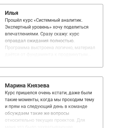
Илья
Прошёл курс «Системный аналитик.
Экспертный уровень» хочу поделиться
впечатлениями. Сразу скажу: курс
оправдал ожидания полностью.
Программа выстроена логично, материал
даётся от фундамента к продвинутым
темам, без «воды». Домашние задания –
это не формальность, а полноценная
работа над реальным проектом. Именно
на ДЗ и на обратной связи от
Марина Князева
преподавателей отрабатываются навыки,
Курс пришелся очень кстати, даже были
которые потом напрямую применяешь в
такие моменты, когда мы проходим тему
работе. Отдельно хочу отметить
и прям на следующий день в команде
поддержку преподавателей. Мне повезло
обсуждаем такие же вопросы
работать с Еленой – её обратная связь
относительно текущих проектов. Для
всегда была чёткой, конструктивной и
меня это было захватывающее