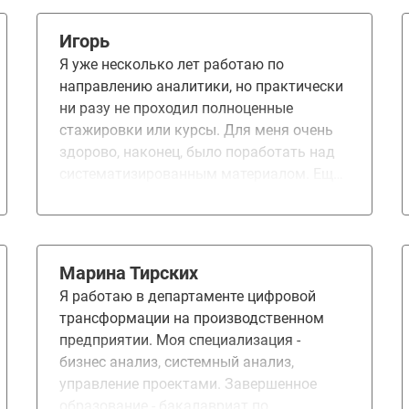
Игорь
Я уже несколько лет работаю по
направлению аналитики, но практически
ни разу не проходил полноценные
стажировки или курсы. Для меня очень
здорово, наконец, было поработать над
систематизированным материалом. Ещё
и не везде простым. Точно понравилась
система ДЗ. Задания довольно
внимательно проверяют, и это очень
сильно напрягает - это очень хорошо. Не
Марина Тирских
понравилось, наверное, только наличие
Я работаю в департаменте цифровой
определенных тем. Преподаватели
трансформации на производственном
крутые - хотелось бы поменять набор тем,
предприятии. Моя специализация -
они явно могут очень много сложных
бизнес анализ, системный анализ,
вещей рассказать. Возможно, стоит для
управление проектами. Завершенное
advanced убрать инфо по тестированию и
образование - бакалавриат по