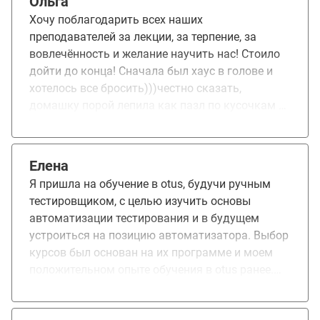
Ольга
Хочу поблагодарить всех наших
преподавателей за лекции, за терпение, за
вовлечённость и желание научить нас! Стоило
дойти до конца! Сначала был хаус в голове и
хотелось все бросить)))честно сказать,
домашку порой лепила как пазл по кусочкам из
практики из гугла из лекций. К концу появилось
понимание и улыбка на лице вместо слез. И,
конечно, это только база и начало пути. Павел,
Елена
спасибо за практику, приближенную к
Я пришла на обучение в otus, будучи ручным
реальным проектам!
тестировщиком, с целью изучить основы
автоматизации тестирования и в будущем
устроиться на позицию автоматизатора. Выбор
курсов был основан на их программе и моем
положительном опыте обучения в otus ранее.
Курсы оказались достаточно объемными и
охватывают все основные темы, необходимые