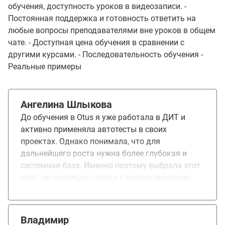
обучения, доступность уроков в видеозаписи. -
Постоянная поддержка и готовность ответить на
любые вопросы преподавателями вне уроков в общем
чате. - Доступная цена обучения в сравнении с
другими курсами. - Последовательность обучения -
Реальные примеры
Ангелина Шлыкова
До обучения в Otus я уже работала в ДИТ и
активно применяла автотесты в своих
проектах. Однако понимала, что для
дальнейшего роста нужна более глубокая и
системная база. Именно поэтому выбрала этот
курс: он идеально совпал с моими текущими
задачами и позволил не просто «закрыть
пробелы», а выйти на качественно новый
уровень. Обучение превзошло ожидания.
Владимир