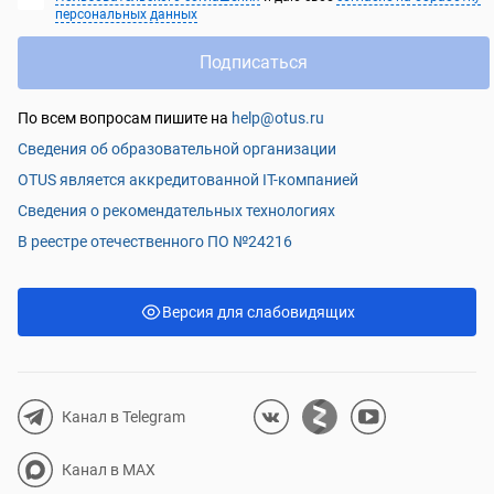
персональных данных
проекты. Но лично мне не хватило, конечно,
маленьких простых задачек после каждой
Подписаться
лекции, которые помогли бы элементарно
набивать руку. Преподавательский состав
По всем вопросам пишите на
help@otus.ru
замечательный. Всегда поддержат, помогут,
Сведения об образовательной организации
подскажут. Если кто-то что-то не понимает в
OTUS является аккредитованной IT-компанией
ходе вебинара - задерживаются без проблем. И
домашние задания не примут, пока код не
Сведения о рекомендательных технологиях
будет отшлифован до блеска)) В общем, я
В реестре отечественного ПО №24216
курсом довольна, несмотря на некоторые
минусы.
Версия для слабовидящих
Канал в Telegram
Канал в MAX