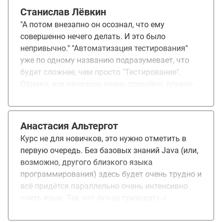
временем компания. Обучение на курсе было не
Станислав Лёвкин
простым. Материал очень объемный и
"А потом внезапно он осознал, что ему
достаточно сложный, но с помощью
совершенно нечего делать. И это было
преподавателей удалось разобраться.
непривычно." "Автоматизация тестирования"
Благодарю преподавателей и весь коллектив
уже по одному названию подразумевает, что
Отус за то, что даете возможность людям
будет сложнее, чем просто "Тестирование".
развиваться и получать знания на достойном
Однако, все началось очень спокойно, плавно и
уровне!
интересно. Внимательный преподаватель,
поторый умеет хорошо излагать и доносить
мысль, активная группа, интересная тема.
Анастасия Альтергот
Потом внезапно стало гораздо тяжелее и
Курс не для новичков, это нужно отметить в
интересней. Я не уверен, что этот курс для
первую очередь. Без базовых знаний Java (или,
новичков: знания по Java требуются хотя бы
возможно, другого близкого языка
начальные. Совсем с нуля будет
программирования) здесь будет очень трудно и
астрономически непросто. Дальше все слилось
всё придётся параллельно очень интенсивно
в одну картинку: занятие с преподавателем,
учить язык. Так что лучше приходить с
домашнее задание, поиск вариантов решения,
минимальной подготовкой. Программа очень
гениальные мысли, новое занятие и так до
насыщенная. Трудно за ней успевать даже при