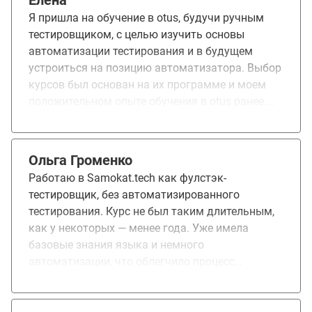
Елена
спасибо за практику, приближенную к
Я пришла на обучение в otus, будучи ручным
реальным проектам!
тестировщиком, с целью изучить основы
автоматизации тестирования и в будущем
устроиться на позицию автоматизатора. Выбор
курсов был основан на их программе и моем
положительном опыте обучения в otus ранее.
Курсы оказались достаточно объемными и
охватывают все основные темы, необходимые
как для новичков, так и для практикующих
Ольга Громенко
специалистов. Большую часть моих ожиданий
Работаю в Samokat.tech как фулстэк-
они оправдали: лекции и практические задания
тестировщик, без автоматизированного
по основам java, работа с базой данных,
тестирования. Курс не был таким длительным,
построение архитектуры, bash и подробное
как у некоторых — менее года. Уже имела
изучение selenium. После окончания курсов
базовые знания языка и немного
коллеги смогут создавать проект
автоматизации, что облегчило процесс
автоматизации и его архитектуру с нуля, что, на
обучения. Плюсы: Темы подобраны в
мой взгляд, является важным навыком для
соответствии с текущими реалиями проектов.
профессионального роста. В целом, я осталась
Отличные преподаватели. Коммуникация в