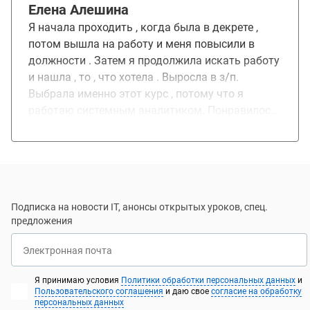
Елена Алешина
Я начала проходить , когда была в декрете ,
потом вышла на работу и меня повысили в
должности . Затем я продолжила искать работу
и нашла , то , что хотела . Выросла в з/п.
Выбрала именно этот курс , потому что я
работаю системным аналитиком. Понравилось ,
что есть обратная связь и домашние работы,
все структурно. Я стала применять полученные
знания сразу , поэтому и был результат.
Спасибо за курс , могу посоветовать коллегам
Подписка на новости IT, анонсы открытых уроков, спец.
предложения
Электронная почта
Я принимаю условия
Политики обработки персональных данных
и
Пользовательского соглашения
и даю свое
согласие на обработку
персональных данных