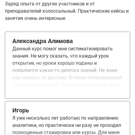
Заряд опыта от других участников и от
преподавателей колоссальный. Практические кейсы и
занятия очень интересные.
Александра Алимова
Данный курс помог мне систематизировать
знания. Не могу сказать, что каждый урок
открытие, но уроки хорошо поданы и
появляется какая-то цепочка знаний. Не знаю
как сказать по другому. В плане собеседований,
там тоже курс помог. Знания освежились, плюс
появилась уверенность в себе. Если говорить в
плане улучшений, то сложно сказать. Курс
большой и еще что-то туда добавить, возможно
Игорь
будет уже перебор. Сейчас модно ИИ везде
Я уже несколько лет работаю по направлению
впихивать, я бы не стала им портить курс. На
аналитики, но практически ни разу не проходил
примере много коллег, кто с ИИ только
полноценные стажировки или курсы. Для меня