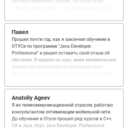
систематизировать знания. На ногах стою
тверже, изучила как то, что планировала, так и
то, о чем даже не догадывалась.
Павел
Прошел почти год, как я закончил обучение в
ОТУСе по программе "Java Developer.
Professional" и решил оставить свой отзыв об
обучении. Я пришел на курс, имея минимальные
знания синтаксиса java и небольшой опыт
написания примитивных приложений на Delphi
(Pascal). Курс для меня был чрезвычайно
сложным, так как всё было для меня
совершенно новым и уроки будто проводились
Anatoliy Ageev
на другом языке. По мере обучения я
Я из телекоммуникационной отрасли, работаю
многократно пересматривал записи вебинаров
консультантом оптимизации мобильной сети.
и стал глубже вникать в изучаемый предмет.
До обучения в Отусе прошел ряд курсов в С++,
Благодаря грамотным преподавателям
С# и Java. Курс Java Developer. Professional