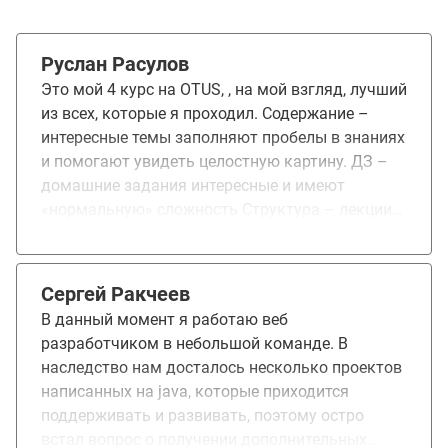
Руслан Расулов
Это мой 4 курс на OTUS, , на мой взгляд, лучший
из всех, которые я проходил. Содержание –
интересные темы заполняют пробелы в знаниях
и помогают увидеть целостную картину. ДЗ –
домашние задания интересные и имеют
«нормальную» сложность Структура – лекции
построены последовательно и логично, что
делает процесс обучения плавным и понятным.
Я записался на курс, чтобы глубже понять, как
Сергей Ракчеев
работает Java, и в результате получил именно
В данный момент я работаю веб
то, чего хотел. Особенно хочется отметить
разработчиком в небольшой команде. В
лекции Сергея Петрелевича: у него есть редкий
наследство нам досталось несколько проектов
талант объяснять сложные вещи простым,
написанных на java, которые приходится
интересным, доступным языком.
поддерживать и развивать, поэтому остро
встал вопрос о получении дополнительных