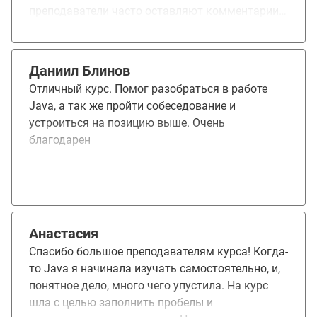
эффективно осваивается материал. Обучение
преподаватели часто оставляют комментарии с
дало углубление имеющихся знаний и
советами или замечаниями. При всем обилии
расширение кругозора в плане технологий.
курсов по Java на рынке, этот курс оказался
Узнал актуальные тенденции разработки.
для меня наиболее полезным.
Попрактиковался. Успешное окончание курса
Даниил Блинов
позволит мне претендовать на более высокую
Отличный курс. Помог разобраться в работе
зп на моей текущей работе, это, однозначно,
Java, а так же пройти собеседование и
будет учтено при принятии решения.
устроиться на позицию выше. Очень
благодарен
Анастасия
Спасибо большое преподавателям курса! Когда-
то Java я начинала изучать самостоятельно, и,
понятное дело, много чего упустила. На курс
шла с целью заполнить пробелы и