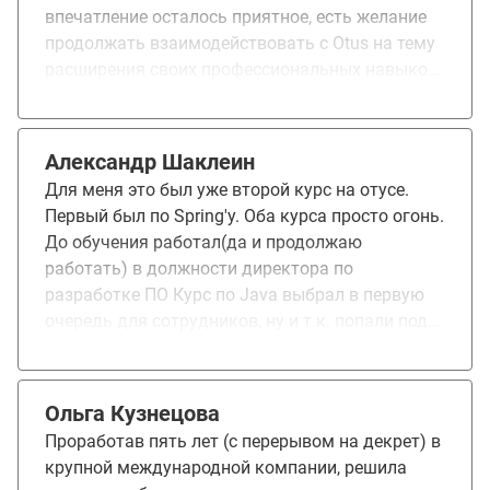
впечатление осталось приятное, есть желание
продолжать взаимодействовать с Otus на тему
расширения своих профессиональных навыков.
Очень полезен был формат пробного
собеседования - хотелось бы видеть подобный
формат и на других курсах.
Александр Шаклеин
Для меня это был уже второй курс на отусе.
Первый был по Spring'у. Оба курса просто огонь.
До обучения работал(да и продолжаю
работать) в должности директора по
разработке ПО Курс по Java выбрал в первую
очередь для сотрудников, ну и т.к. попали под
скидку, сам решил подтянуть знания. Если
сравнивать с другими платформами(не буду
писать названия), то нравится
Ольга Кузнецова
профессиональный уровень преподавателей, а
Проработав пять лет (с перерывом на декрет) в
также их умение преподнести материал.
крупной международной компании, решила
Немаловажно то, что в подготовке материала