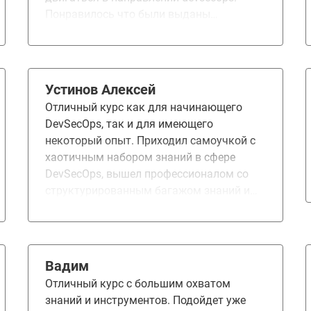
Понравилось что были выданы
материалы для дальнейшего развития в
этом направлении.
Устинов Алексей
Отличный курс как для начинающего
DevSecOps, так и для имеющего
некоторый опыт. Приходил самоучкой с
хаотичным набором знаний в сфере
DevSecOps, вышел профессионалом со
структурированным багажом знаний и
некоторым практическим опытом.
Спасибо за курс! Пойду внедрять
DevSecOps :)
Вадим
Отличный курс с большим охватом
знаний и инструментов. Подойдет уже