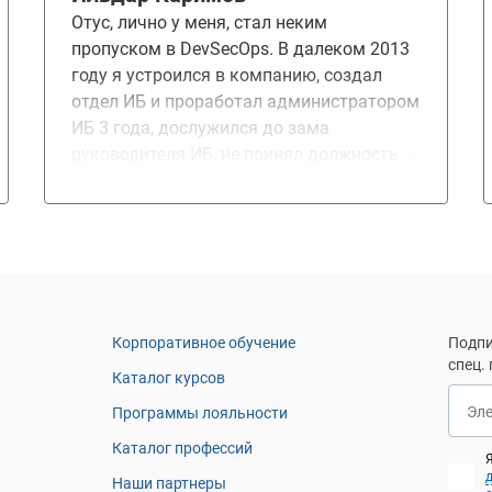
понравились больше всего.
Отус, лично у меня, стал неким
пропуском в DevSecOps. В далеком 2013
году я устроился в компанию, создал
отдел ИБ и проработал администратором
ИБ 3 года, дослужился до зама
руководителя ИБ, не принял должность и
ушел в медицинский стартап. Работая в
стартапе потерял квалификацию на 80%
и был вынужден искать новую работу. В
это время строил VPN в иранской
организации. Именно там сильно
прокачал свои навыки в linux и сетях,
подтянул чуть ИБ, а в октябре 2020 опять
Корпоративное обучение
Подпи
вернулся в свою компанию, но уже
спец.
Каталог курсов
методологом ИБ, а затем и
Эл
Программы лояльности
руководителем ИБ. Как руководитель, я
понимал, что мне важно понимать
Каталог профессий
DevSecOps направление и бывшие
Наши партнеры