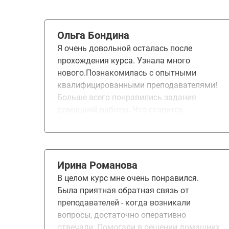
Ольга Бондина
Я очень довольной осталась после
прохождения курса. Узнала много
нового.Познакомилась с опытными
квалифицированными преподавателями!
Больше всего понравились задания
домашней работы. Что ставится
конкретная задача и дают подсказки как
её решить. Кругозор значительно
расширился в профессиональном плане.
Курс да, я бы порекомендовала свои
Ирина Романова
коллегам и друзьям
В целом курс мне очень понравился.
Была приятная обратная связь от
преподавателей - когда возникали
вопросы, достаточно оперативно
отвечали. Помогали в решении домашних