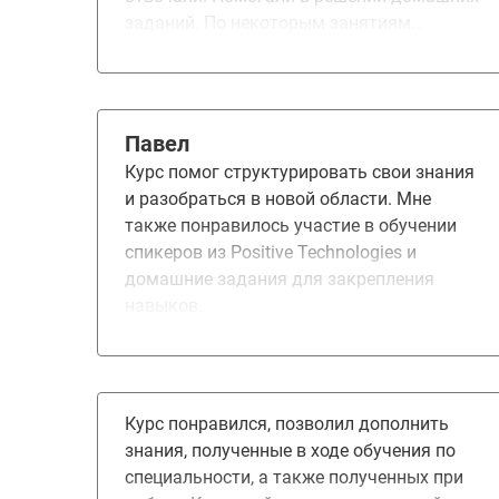
заданий. По некоторым занятиям
преподаватели не только прикладывали
методички, но и подробно раскрывали
тему - посредствам live workshop
показывали как и что настраивать.
Павел
Обучение было интересным и полезным.
Курс помог структурировать свои знания
и разобраться в новой области. Мне
также понравилось участие в обучении
спикеров из Positive Technologies и
домашние задания для закрепления
навыков.
Курс понравился, позволил дополнить
знания, полученные в ходе обучения по
специальности, а также полученных при