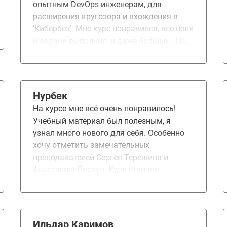
опытным DevOps инженерам, для
расширения кругозора и вхождения в
'Кибербез'. Мне курс понравился, все цели
и задачи выполнил, и даже больше... Но
это узнаете уже когда закончите курс.
Нурбек
На курсе мне всё очень понравилось!
Учебный материал был полезным, я
узнал много нового для себя. Особенно
хочу отметить замечательных
преподавателей Сергея Терешина и
Анастасию Порхун. Курс отлично
подходит для изучения настроек и
работы 1С, поэтому обязательно бы
порекомендовал его коллегам и друзьям.
Занятия по Docker и kubernetes мне
Ильдар Каримов