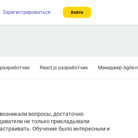
Зарегистрироваться
Войти
s разработчик
React.js разработчик
Менеджер Agile-
 возникали вопросы, достаточно
даватели не только прикладывали
 настраивать. Обучение было интересным и