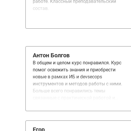
работе. Классный преподавательский
состав.
Антон Болгов
В общем и целом курс понравился. Курс
помог освежить знания и приобрести
новые в рамках ИБ и devsecops
инструментов и методов работы с ними.
Больше всего понравились темы
связанные с практической работой и
инструментами devsecops,
контейниризация SAST, DAST работу по
настройки безопасного gitlab ci
пайпалайн, что как раз пригодилось в
Егор