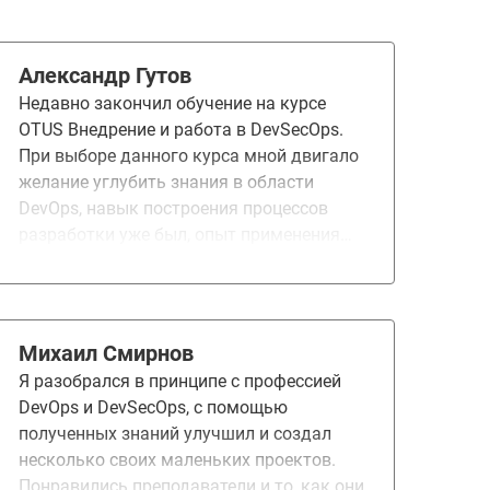
Александр Гутов
Недавно закончил обучение на курсе
OTUS Внедрение и работа в DevSecOps.
При выборе данного курса мной двигало
желание углубить знания в области
DevOps, навык построения процессов
разработки уже был, опыт применения
средств автоматического анализа кода
также был, но оставалось чувство, что
этого недостаточно для полноценной
уверенности в качестве и безопасности
Михаил Смирнов
выпускаемого продукта. Новости об
Я разобрался в принципе с профессией
утечках, найденных в различном ПО
DevOps и DevSecOps, с помощью
уязвимостях и ужесточении
полученных знаний улучшил и создал
законодательства в этой области также
несколько своих маленьких проектов.
придавали решимости пойти на данный
Понравились преподаватели и то, как они