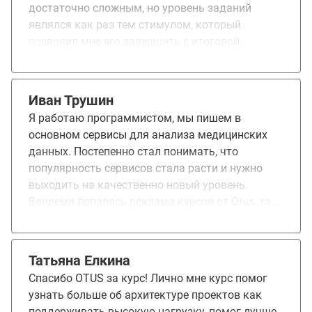
достаточно сложным, но уровень заданий
являлся как раз тем стимулом, который
позволил мне его завершить с итоговой
работой с реально функционирующем MVP
содержащим 2 десятка слажено работающих
сервисов. При этом архитектура решения по
Иван Трушин
оценке преподавателей была проработана на
Я работаю программистом, мы пишем в
должном уровне.
основном сервисы для анализа медицинских
данных. Постепенно стал понимать, что
популярность сервисов стала расти и нужно
выходить на качественно новый уровень.
Вовремя попалась реклама курсов от Otus, там
я увидел программу Highload Architect.
Обучение проходило не всегда ровно, что-то я
уже знал, что-то знал недостаточно глубоко,
Татьяна Елкина
много нового. Однако главное - то что лекции
Спасибо OTUS за курс! Лично мне курс помог
идут по нарастающей, от частного к общему,
узнать больше об архитектуре проектов как
постепенно складывается общая картина как
поддерживать высокую нагрузку, помог лучше