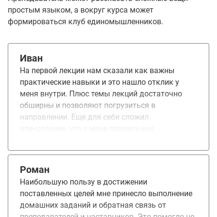
простым языком, а вокруг курса может
формироваться клуб единомышленников.
Иван
На первой лекции нам сказали как важны
практические навыки и это нашло отклик у
меня внутри. Плюс темы лекций достаточно
обширны и позволяют погрузиться в
направлении. Еще для себя сложил
впечатление, что у меня правильные
представления о разработке и развитии систем,
мониторинге. Приятно почувствовать себя на
одной волне с единомышленниками.
Роман
Наибольшую пользу в достижении
поставленных целей мне принесло выполнение
домашних заданий и обратная связь от
преподавателей и наставников. Это помогло не