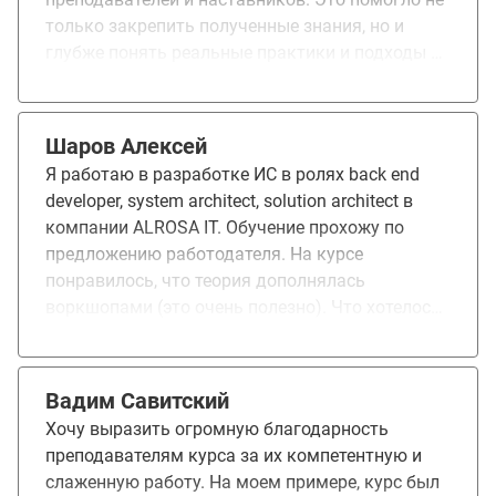
только закрепить полученные знания, но и
глубже понять реальные практики и подходы в
проектировании высоконагруженных систем.
Единственной сложностью стало ограниченное
количество времени и ресурсов, что не всегда
Шаров Алексей
позволяло в полной мере погрузиться в
Я работаю в разработке ИС в ролях back end
учебный материал. После завершения курса
developer, system architect, solution architect в
планирую использовать полученные навыки
компании ALROSA IT. Обучение прохожу по
для карьерного роста: либо для получения
предложению работодателя. На курсе
новой должности, либо для эффективного
понравилось, что теория дополнялась
применения новых знаний на текущем месте
воркшопами (это очень полезно). Что хотелось
работы.
бы добавить/улучшить - харизму лекторов
(очень часто на занятиях хотелось спать,
чувствовалось что лекторы не всегда уверены
Вадим Савитский
в своей теме и не всегда достаточно
Хочу выразить огромную благодарность
подготовились). Обучение в чём-то пополнило
преподавателям курса за их компетентную и
знания, в чём-то структурировало
слаженную работу. На моем примере, курс был
существующие знания.