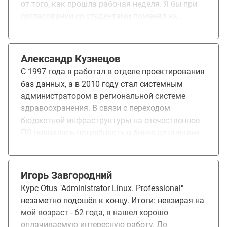
от того, как прошла рабочая неделя. Я бы при
согласовании со студентами поменял на
выходной. Обучение дало понимание и
освежило в памяти технологии/службы. В
процессе обучения получил новую должность,
Александр Кузнецов
на которой как раз пригодятся знания данного
С 1997 года я работал в отделе проектирования
курса.
баз данных, а в 2010 году стал системным
администратором в региональной системе
здравоохранения. В связи с переходом
бюджетной инфраструктуры на отечественное
ПО появилась потребность в более детальном
понимании работы ОС на ядре Linux. Мне
захотелось расширить опыт, полученный ещё в
2000 годах при работе с опенсорсным ПО. Курс
Игорь Завгородний
Administrator Linux познакомил меня с OTUS и
Курс Otus "Administrator Linux. Professional"
стал первым личным опытом дистанционного
незаметно подошёл к концу. Итоги: невзирая на
обучения. Мне сразу понравилось, что у всех
мой возраст - 62 года, я нашел хорошо
преподавателей есть опыт применения своих
оплачиваемую интересную работу. До