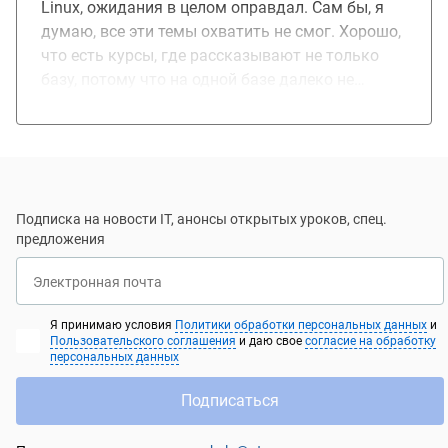
Linux, ожидания в целом оправдал. Сам бы, я
полу года (благодаря полученным знаниям) -
думаю, все эти темы охватить не смог. Хорошо,
сейчас работаю ведущим инженером по
что есть курсы, где рассказывают не только
сопровождению прикладного программного
базу, потому что на одной базе далеко не
обеспечения.
уедешь. Записался на следующий курс
"Инфраструктура высоконагруженных систем.
Подписка на новости IT, анонсы открытых уроков, спец.
предложения
Электронная почта
Я принимаю условия
Политики обработки персональных данных
и
Пользовательского соглашения
и даю свое
согласие на обработку
персональных данных
Подписаться