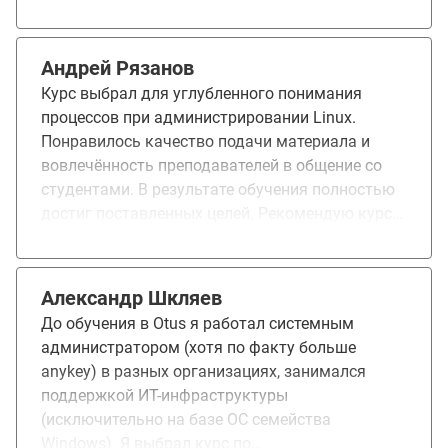
старые. Рекомендую курс "Administrator Linux.
Professional" на платформе OTUS для обучения!
Андрей Рязанов
Курс выбрал для углубленного понимания
процессов при администрировании Linux.
Понравилось качество подачи материала и
вовлечённость преподавателей в общение со
студентами. В результате обучения полностью
достиг поставленных целей. Рекомендую курс
"Administrator Linux. Professional" для обучения!
Александр Шкляев
До обучения в Otus я работал системным
администратором (хотя по факту больше
anykey) в разных организациях, занимался
поддержкой ИТ-инфраструктуры
(исключительно на базе ОС семейства
Windows). Я выбрал курс по