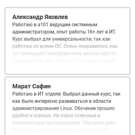
Александр Яковлев
Работаю в a101 ведущим системным
администратором, опыт работы 16+ лет в ИТ.
Курс выбрал для универсальности, так как
работаю со всеми ОС. Очень понравилось как
тут преподают преподаватели, многих просто
заслушаться, чего только стоит один Андрей
Буранов - всем большое спасибо Времени мало,
не с первого раза конечно сдал, ибо работаю на
двух работах… Из пожеланий: не хватает
Марат Сафин
больше часов на некоторые темы, охватывают
Работаю в ИТ отделе. Выбрал данный курс, так
основы, но остальную информацию приходится
как было интересно развиваться в области
изучать самостоятельно, как в институте.
администрирования Linux. Обучение прошло
Обучение мне помогло решить многие задачи
удобно и хорошо. На курсе отличные и
по работе.
компетентные преподаватели. Обучение дало
мне новые знания и помогло упорядочить