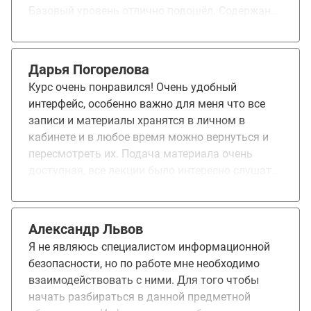
Базовый уровень отлично подошёл. Содержание
было очень интересным, подано доступным
языком и без лишней "воды". Понравилась
структура — от базовых понятий до первых
Дарья Погорелова
практических шагов. Чувствуется, что
Курс очень понравился! Очень удобный
преподаватели хорошо разбираются в теме и
интерфейс, особенно важно для меня что все
умеют объяснять сложное простыми словами.
записи и материалы хранятся в личном в
Особенно полезны были примеры из реальной
кабинете и в любое время можно вернуться и
жизни и акцент на самых актуальных угрозах.
пересмотреть их. Подача материала очень
Рекомендую всем, кто хочет начать
доступная, все лекции было интересно слушать.
разбираться в информационной безопасности!
Особенно хочется отметить быструю обратную
связь комьюнити менеджеров. По любому
вопросу отвечали очень оперативно и быстро!
Александр Львов
Большое спасибо!
Я не являюсь специалистом информационной
безопасности, но по работе мне необходимо
взаимодействовать с ними. Для того чтобы
начать разбираться в данной предметной