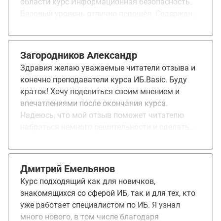
области курс Информационная безопасность.
Базовый уровень отлично подошёл. Содержание
было очень интересным, подано доступным
языком и без лишней "воды". Понравилась
структура — от базовых понятий до первых
Загородников Александр
практических шагов. Чувствуется, что
Здравия желаю уважаемые читатели отзыва и
преподаватели хорошо разбираются в теме и
конечно преподаватели курса ИБ.Basic. Буду
умеют объяснять сложное простыми словами.
краток! Хочу поделиться своим мнением и
Особенно полезны были примеры из реальной
впечатлениями после окончания курса.
жизни и акцент на самых актуальных угрозах.
Надеюсь, что мой отзыв поможет читателю
Рекомендую всем, кто хочет начать
набраться немного решительности и сделать
разбираться в информационной безопасности!
это выбор. Конечно были сомнения и даже
некая тревожность из-за эффективности
обучения и вообще "получится ли у меня".
Дмитрий Емельянов
Формат онлайн-обучения мной апробирован
Курс подходящий как для новичков,
впервые и поэтому сразу о достоинствах в
знакомящихся со сферой ИБ, так и для тех, кто
сравнении с очной формой (тем более заочной).
уже работает специалистом по ИБ. Я узнал
Приятно удивился удобному и интуитивно
много нового, в том числе благодаря