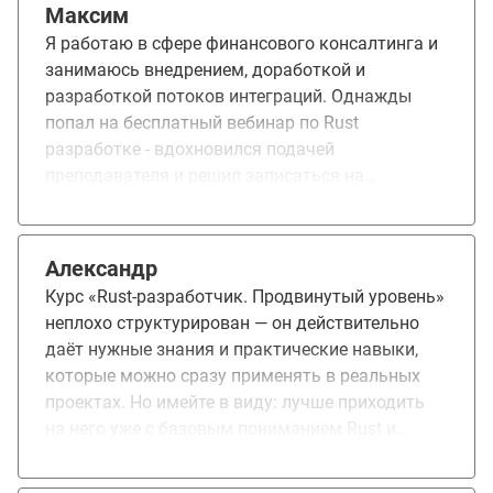
перспективе заменить существующий модуль
Максим
на Java. Для этого требуется библиотека,
Я работаю в сфере финансового консалтинга и
которой пока нет в экосистеме Rust. Сейчас
занимаюсь внедрением, доработкой и
рассматривается вариант использования
разработкой потоков интеграций. Однажды
обёртки над существующей библиотекой на
попал на бесплатный вебинар по Rust
C++. В дальнейшем я включил в свой личный
разработке - вдохновился подачей
план разработку собственной библиотеки:
преподавателя и решил записаться на
сначала в виде обёртки над C++-решением, а
полноценный курс. Курс полезный, позволяет
затем с постепенным переносом
структурировать знания и расставить их в
функциональности на чистый Rust.
голове по полочкам. Хотелось бы добавить
Александр
больше практических примеров использования
Курс «Rust‑разработчик. Продвинутый уровень»
при ведении лекций:)
неплохо структурирован — он действительно
даёт нужные знания и практические навыки,
которые можно сразу применять в реальных
проектах. Но имейте в виду: лучше приходить
на него уже с базовым пониманием Rust и
опытом программирования на других языках,
иначе будет непросто успеть всё освоить,