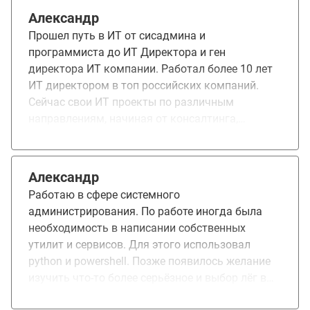
сделать домашние задания и проект. После
Александр
курса информация точно лучше укладывается в
Прошел путь в ИТ от сисадмина и
голове: начинаешь глубже понимать
программиста до ИТ Директора и ген
возможности языка и видишь, куда двигаться
директора ИТ компании. Работал более 10 лет
дальше.
ИТ директором в топ российских компаний.
Сейчас свои ИТ проекты по различным
направлениям, начиная от консалтинга,
заканчивая автоматизацией финансовых
рынков. Начал самостоятельно изучать, но
понял что все-таки с помощью
Александр
профессиональных преподавателей это будет и
Работаю в сфере системного
качественнее, и быстрее, и гарантированнее. И
администрирования. По работе иногда была
что самое главное, заплатив профессионалам, я
необходимость в написании собственных
точно доведу это дело до нужного результата.
утилит и сервисов. Для этого использовал
Нравится четкое следование плану обучения, но
python и powershell. Позже появилось желание
в то же время, вся свобода принятия решений в
изучить что-то более серьёзное и выбор лёг в
контексте программы остается на студенте. В
пользу Rust. На курсе понравилось то, что все
этом плюс для тех, кому это точно нужно, но