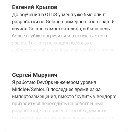
интересного узнал о типах данных, каналах, go-
Евгений Крылов
рутинах, рефлексии. Это сразу же приходилось
До обучения в OTUS у меня уже был опыт
применять не только в ДЗ но на практике в
разработки на Golang примерно около года. Я
работе. Считаю, что курс неплохо поднял мой
изучал Golang самостоятельно, и была цель
скил по Go для работы и уверенности в будущих
более глубже погрузиться в аспекты этого
собеседованиях. Единственное сразу скажу
языка. Также я проходил несколько
всем будущим студентам, закладывайте время
собеседований в крупные компании и понимал,
на выполнение ДЗ. Их нужно выполнять
что часто не хватает теоретических знаний.
регулярно, иначе не будет нормального
Поэтому решил выбрать курс Golang
усвоения материала.
developer.Professional. У разных групп на курсе
Сергей Марунич
могут работать разные преподаватели. Очень
Я работаю DevOps инженером уровня
понравилось, как преподавали теорию,
Middle+/Senior. В последнее время из-за
рассказывали про планировщик, горутины,
импортозамещения, вместо "купить у вендора"
организацию памяти и сборку мусора. Также
приходиться переходить на собственные
были достаточно интересные домашние
разработки, что привело к необходимости
задания, хотя порой и сложные. Хотелось бы,
структурированного изучения go, потому что
чтобы была еще возможность группового
большинство DevOps инструментов как раз на
взаимодействия, когда несколько человек в
гошке. Да и в наших проектах всё чаще нужны