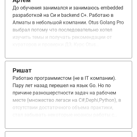
Артем
До обучения занимался и занимаюсь embedded
разработкой на Си и backend C+. Работаю в
Алматы в небольшой компании. Otus Golang Pro
выбрал потому что последовательно хотел
изучить темы и получать рекомендации от
кураторов и проверки ДЗ, Курс Otus
рассматривал как первый для погружения в Го
разработку и смену профессии и позиции в
более перспективном и востребованном
Ришат
направлении. Обучение дает задел для
Работаю программистом (не в IT компании).
освоения востребованного стека, так как с/с++
Пару лет назад перешел на язык Go. Но по
разработка нишевая(в плохом смысле этого
причине разношерстности задач на рабочем
слова) и низкооплачиваемая, поэтому переход
месте (множество легаси на C#,Dephi,Python), в
на Golang это движение вместе с индустрией и
отсутствии достаточного объема практики,
больше возможностей по выбору работы.
стал забывать некоторые нюансы работы с
данным языком. Данный курс показался
интересным в плане: вспомнить забытое,
повышения уровня знаний и как возможность