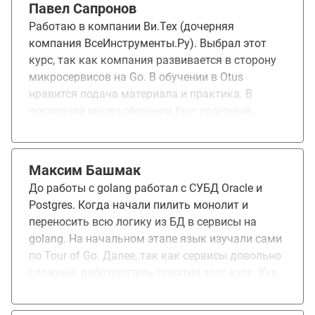
Павел Сапронов
сменить работодателя :). Понравились живые
Работаю в компании Ви.Тех (дочерняя
вебинары с участием высоклассных и опытных
компания ВсеИнструменты.Ру). Выбрал этот
специалистов. Конкретно в курсе "Golang
курс, так как компания развивается в сторону
Developer. Professional" понравился подход к
микросервисов на Go. В обучении в Otus
организации сдачи ДЗ - в "боевом" режиме
нравится подача материала и практика. В
использование github с автоматизацией
последний месяц обучения был полезный
тестирования и ревью кода со стороны
материал, но не хватило примеров на Go. На
преподавателя. Курс дал мне толчок в
данный момент еще не применил новые знания,
развитии.
так как все зависит от целей компании.
Максим Башмак
Надеюсь в скором времени получится
До работы с golang работал с СУБД Oracle и
применить навыки.
Postgres. Когда начали пилить монолит и
переносить всю логику из БД в сервисы на
golang. На начальном этапе язык изучали сами
по Tour of Go. Далее, так как сервисы довольно
сложные, работодатель оплатил этот курс. Курс
очень полезен, рассказываются довольно
тонкие моменты в разных сферах языка. Много