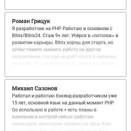
самые инструменты. Понравилось наличие
быстрой обратной связи и рекомендаций по
патернам реальной разработки. Обучение дало
Роман Грицук
навык программирования на go. Я этим очень
Я разработчик на PHP. Работаю в основном с
доволен)
Bitrix/Bitrix24. Стаж 9+ лет. Упёрся в «потолок» в
развитии карьеры. Bitrix хорош для старта, но
затем тяжело сменить работу на другое
направление, так как не даёт опыта в смежных
областях. Я давно смотрю на рынок вакансий, а
также есть знакомые, которые в данный
момент работаю на Golang. Зная их зп, а также
то, что предлагается на рынке труда, я для себя
Михаил Сазонов
принял решение изучить Golang. Проблема
Работал и работаю бэкенд-разработчиком уже
была в том, чтобы эти знания применять. На
15 лет, основной язык на данный момент PHP.
текущем месте работы компания оплатила
Go использую в работе + есть планы в
обучение и таким образом стала возможность
компании в которой сейчас работаю
как изучить Golang, так и применять его в
переводить некоторые сервисы на него. Курс
рабочих задачах. Курс Golang базовый мне не
понравился тем, что он действительно даёт