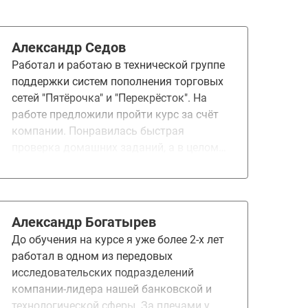
Александр Седов
Работал и работаю в технической группе
поддержки систем пополнения торговых
сетей "Пятёрочка" и "Перекрёсток". На
работе предложили пройти курс за счёт
компании. Понравилась быстрая
проверка домашних заданий, а в целом
очень сложный курс. Хотелось бы, чтобы
домашние задания были разбиты на
несколько частей, и соответственно, их
было намного больше, так как сейчас
Александр Богатырев
каждая домашняя работа занимала
До обучения на курсе я уже более 2-х лет
времени как целый проект. Обучение
работал в одном из передовых
дало понимание в разработке
исследовательских подразделений
приложений и возможность
компании-лидера нашей банковской и
оптимизировать рутинную работу. В
технологической сферы. За плечами у