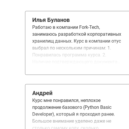
Илья Буланов
Работаю в компании Fork-Tech,
занимаюсь разработкой корпоративных
хранилищ данных. Курс в компании отус
выбрал по нескольким причинам: 1.
Понравилась программа курса. 2.
Наличие подтверждающего документа
(дпп) гос образца. 3. Ранее проходил
курсы в отус, было спец предложение,
которое положительно сказалось на
цене. Нравится подача материала,
Андрей
открытость преподавателей, процесс
Курс мне понравился, неплохое
сдачи и проверки дз и итоговой работы.
продолжение базового (Python Basic
На последнем курсе было много
Developer), который я проходил ранее.
объемных дз, совмещать с работой
Большое внимание уделено даже не
достаточно сложно, поэтому хотелось бы
столько самому коду, сколько