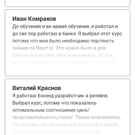
очень быстро и незаметно. Информации на
занятиях много, домашние задания объемные и
вариативные. Бывает накапливаются
Иван Комраков
незавершенные домашние задания, но
До обучения и во время обучения, я работал и
выполнив их все подходишь подготовленный к
до сих пор работаю в банке. Я выбрал этот курс
проектной работе. Рекомендую задавать свои
потому что мне было необходимо подтянуть
вопросы и уточнять по домашним заданиям,
знания по React.js. Это нужно было и для
так информация лучше запоминается. А даже
работы и для себя. Мне понравилось то, как
самый простой вопрос может раскрыться в
был структурирован курс, подача, актуальность
увлекательную дискуссию на занятии.
и полезность материала. Много необходимой
информации удалось узнать. Обучение мне
дало много нужной и полезной информации,
Виталий Краснов
удалось подкрепить некоторые темы, которые
Я работаю бэкенд разработчик в ритейле.
меня интересовали. Пройдя курс и получив
Выбрал курс, потому что показалось
необходимые знания, сейчас я их применяю на
оптимальным соотношение цена/
практике в работе.
продолжительность/охват. Также понравилось,
что отзывы об обучении в Отусе были в целом
положительные. Обучение дало общее