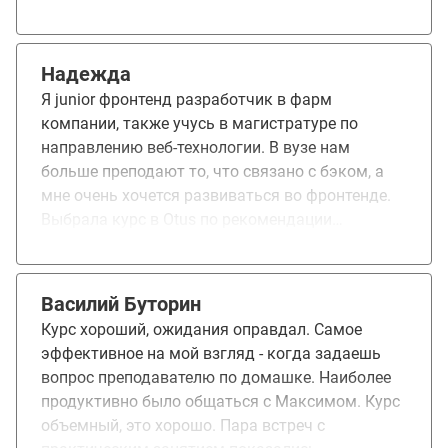
представление о фреймворке, как с ним начать
работать, как начать писать ui. Понравилась
организация, удобный ЛК, удобно сдавать ДЗ и
Надежда
общаться с преподавателем. Курс в целом не
Я junior фронтенд разработчик в фарм
рассчитан на абсолютных новичков во
компании, также учусь в магистратуре по
фронтенд разработке, тяжело было входить, т.к.
направлению веб-технологии. В вузе нам
сразу много новой информации и если
больше преподают то, что связано с бэком, а
пытаться начать разбираться во всех
мне очень хочется развиваться во фронтенде.
технологиях и инструментах, которые сразу
Выбрала курс в Otus по рекомендации
появились в начале обучения, то можно
руководителя для того, чтобы получить новые
застрять на одном месте.
знания и после пройти грейдирование в
команде на middle разработчика. Курс прошел
Василий Буторин
в очень удобном для меня формате и для меня
Курс хороший, ожидания оправдал. Самое
было большим плюсом наличие записей с
эффективное на мой взгляд - когда задаешь
занятий, так как иногда пары в вузе
вопрос преподавателю по домашке. Наиболее
накладывались на занятия на курсе и я могла
продуктивно было общаться с Максимом. Курс
после смотреть запись в удобное мне время. От
объемный, это хорошо. Пара встреч с
курса я получила новые знания, которые уже