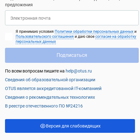
предложения
мне пришлось искать во время учёбы. Так что
пока работаю не на React. Но есть перспективы
Электронная почта
открытия подобной должности и на текущей
работе в предстоящем году. Также есть
Я принимаю условия
Политики обработки персональных данных
и
большое желание и далее развиваться в этом
Пользовательского соглашения
и даю свое
согласие на обработку
персональных данных
направлении. Обучение дало большой толчок в
знаниях и в практике, но нужно продолжать и
Подписаться
самому практиковаться.
По всем вопросам пишите на
help@otus.ru
Сведения об образовательной организации
OTUS является аккредитованной IT-компанией
Сведения о рекомендательных технологиях
В реестре отечественного ПО №24216
Версия для слабовидящих