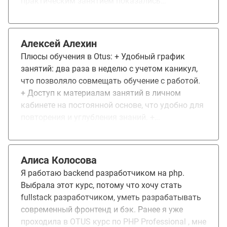
практическим занятием показались
применяю в работе.
бесполезными для моего уровня, но новичкам
наоборот было бы было полезно.
Алексей Алехин
Плюсы обучения в Otus: + Удобный график
занятий: два раза в неделю с учетом каникул,
что позволяло совмещать обучение с работой.
+ Доступ к материалам занятий в личном
кабинете на постоянной основе, что удобно для
повторения и углубления знаний. +
Практический подход: лайфкодинг во время
занятий и разбор возникающих проблем, что
помогало лучше усваивать материал.
Алиса Колосова
Рекомендации по улучшению: * Добавить
Я работаю backend разработчиком на php.
возможность просмотра презентаций (или
Выбрала этот курс, потому что хочу стать
слайдов) прямо в личном кабинете без
fullstack разработчиком, уметь разрабатывать
необходимости скачивать. Это упростило бы
современный фронтенд и бэк. Ранее я уже
доступ к материалам, особенно в ситуациях,
проходила в OTUS курс по PHP Professional , мне
когда скачивание невозможно или неудобно. *