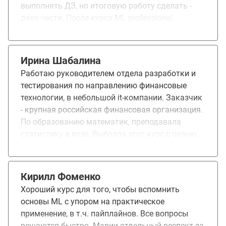
выполнять ДЗ, но итоговую работу сделать -
до итогового результата в понимании и
дело чести. После курса ML professional
применении ML с Марией Тихоновой. Спасибо
записался на курс CV, потому что он ближе
команде за увлекательный курс и возможность
всего к Deep Learning. Пока моя работа не
стать частью сообщества увлеченных ML!
связана с применением ML, я Kotlin
Ирина Шабалина
разработчик, но мне очень интересно
Работаю руководителем отдела разработки и
разобраться как ML и DL работает.
тестирования по направлению финансовые
технологии, в небольшой it-компании. Заказчик
- крупная российская финансовая организация.
По образованию математик, преподавала
статистику в вузе. Выбрала этот курс с целью
«осовременить» свои знания в области анализа
данных, попробовать на практике анализ
текстов, построение рекомендательных систем,
Кирилл Фоменко
ознакомиться с инструментами для нейронных
Хороший курс для того, чтобы вспомнить
сетей. При обучении всё понравилось, и теории,
основы ML с упором на практическое
и практики достаточно, чтобы самостоятельно
применение, в т.ч. пайплайнов. Все вопросы
начать что-то делать в выбранном
решаются быстро. Марии отдельный респект за