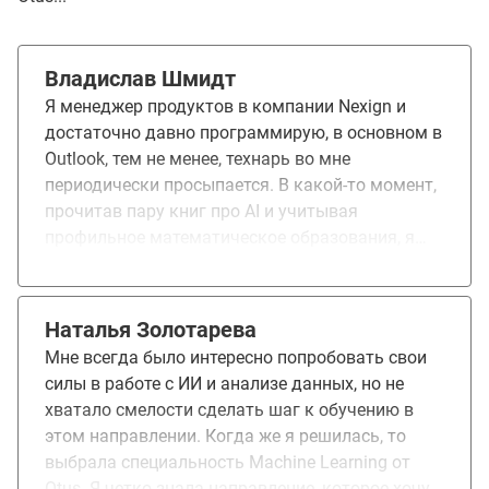
Владислав Шмидт
Я менеджер продуктов в компании Nexign и
достаточно давно программирую, в основном в
Outlook, тем не менее, технарь во мне
периодически просыпается. В какой-то момент,
прочитав пару книг про AI и учитывая
профильное математическое образования, я
осознал, что эта тема мне идеально подойдет и
очень похоже, что искусственный интеллект
совершит очередную промышленную
Наталья Золотарева
революцию, а точнее, она начинается уже
Мне всегда было интересно попробовать свои
сейчас на наших глазах. Сравнив различные
силы в работе с ИИ и анализе данных, но не
курсы, в итоге остановился на предлагаемой
хватало смелости сделать шаг к обучению в
Otus специализации в машинном обучении -
этом направлении. Когда же я решилась, то
основными факторами были наличие занятий
выбрала специальность Machine Learning от
по математике в составе курса, а также
Otus. Я четко знала направление, которое хочу