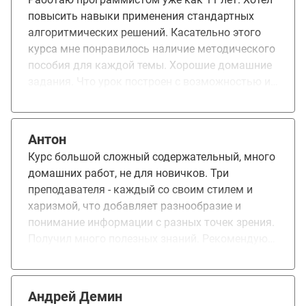
представления об алгоритмах, понимание
повысить навыки применения стандартных
решений более сложных задач, связанных с
алгоритмических решений. Касательно этого
обработкой больших данных.
курса мне понравилось наличие методического
пособия для каждой темы. Хорошие домашние
задания. Что урок построен с возможностью их
решить. Учеба открыла для меня новое
направление - теория графов. Буду его изучать.
Было бы хорошо, если бы добавили новые
Антон
курсы по алгоритмам, но уже для продвинутых.
Курс большой сложный содержательный, много
домашних работ, не для новичков. Три
преподавателя - каждый со своим стилем и
харизмой, что добавляет разнообразие и
понимание информации с разных точек зрения.
Получил много полезных знаний. Рекомендую
курс тем, кто хочет повысить свою
производительность - быстрее решать задачи и
находить нестандартные решения в сложных
Андрей Демин
ситуациях.