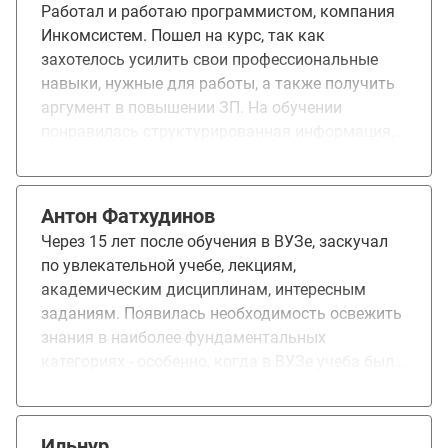
Работал и работаю программистом, компания
Инкомсистем. Пошел на курс, так как
захотелось усилить свои профессиональные
навыки, нужные для работы, а также получить
аргумент в повышении ЗП. На обучении
понравилась структурированная информация,
содержательность курсов, своевременная
поддержка, сильные преподаватели. Хотелось
бы более оперативной проверки ДЗ. Курс дал
Антон Фатхудинов
уверенность на собеседовании, хороший
Через 15 лет после обучения в ВУЗе, заскучал
аргумент для поднятия ЗП на текущем месте
по увлекательной учебе, лекциям,
работы. Повысили должность - с Разработчика
академическим дисциплинам, интересным
до Ведущего разработчика с повышением ЗП.
заданиям. Появилась необходимость освежить
знания в наиболее фундаментальных
категориях - особенно, когда в ВУЗе учеба была
с "совмещением" (с 3-го курса "делал сайты").
Будем честны - ежедневная работа
программиста в лучшем случае на 10% состоит
Ильнур