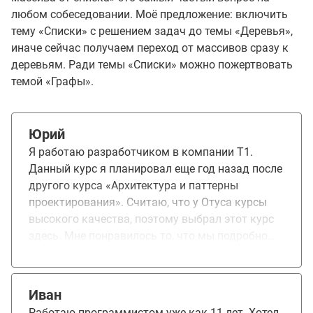
любом собеседовании. Моё предложение: включить
тему «Списки» с решением задач до темы «Деревья»,
иначе сейчас получаем переход от массивов сразу к
деревьям. Ради темы «Списки» можно пожертвовать
темой «Графы».
Юрий
Я работаю разработчиком в компании Т1.
Данный курс я планировал еще год назад после
другого курса «Архитектура и паттерны
проектирования». Считаю, что у Отуса курсы
высокого качества, поэтому выбрал этот курс
здесь. Мне понравилось то, что мы подробно
останавливались на реализациях базовых
алгоритмов, также понравились домашки.
Думаю, что продолжу заниматься этой темой и
Иван
дальше уже самостоятельно. Получил базовые
Работаю программистом уже как 11 лет. Хотел