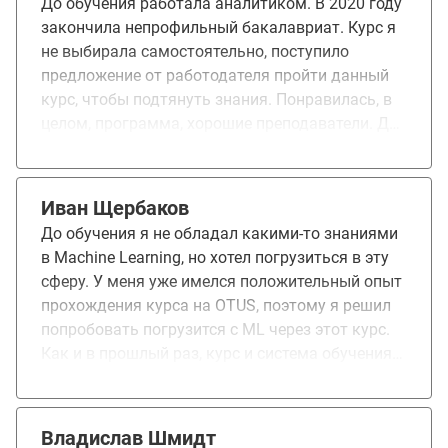
До обучения работала аналитиком. В 2020 году
трудоустройстве.
в области ML. В целом, обучение понравилось,
закончила непрофильный бакалавриат. Курс я
было довольно интересно и разнопланово
не выбирала самостоятельно, поступило
предложение от работодателя пройти данный
курс, чтобы подтянуть знания. Понравилась, в
целом, программа, хорошие преподаватели. Для
обучения на курсе желательно базовое
понимание Python. Обучение, в целом, помогло
мне продвинуться в направлении ml, более
Иван Щербаков
менее структурировать информацию, больше
До обучения я не обладал какими-то знаниями
попрактиковаться в ООП, понять свои слабые и
в Machine Learning, но хотел погрузиться в эту
сильные места
сферу. У меня уже имелся положительный опыт
прохождения курса на OTUS, поэтому я решил
попробовать погрузится с ML через этот курс.
Как и в прошлый раз, курс и система обучения
мне понравилась. Материал актуальный,
полезный, его как раз достаточно для
заявленного уровня - Basic. Почти все
Владислав Шмидт