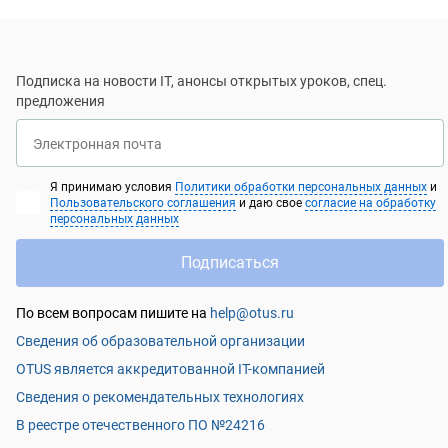
было только знакомство с Pandas и пакетами
визуализации. И, напротив, часть по линейной
алгебре и статистике можно было чуть-чуть
Подписка на новости IT, анонсы открытых уроков, спец.
расширить (вероятно, урезав часть лекций по
предложения
Python), поскольку с вуза уже многое напрочь
забылось.
Электронная почта
Я принимаю условия
Политики обработки персональных данных
и
Пользовательского соглашения
и даю свое
согласие на обработку
персональных данных
Подписаться
По всем вопросам пишите на
help@otus.ru
Сведения об образовательной организации
OTUS является аккредитованной IT-компанией
Сведения о рекомендательных технологиях
В реестре отечественного ПО №24216