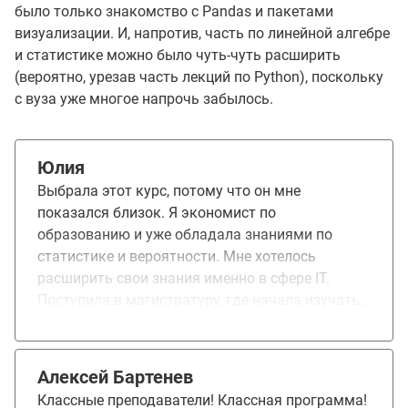
было только знакомство с Pandas и пакетами
визуализации. И, напротив, часть по линейной алгебре
и статистике можно было чуть-чуть расширить
(вероятно, урезав часть лекций по Python), поскольку
с вуза уже многое напрочь забылось.
Юлия
Выбрала этот курс, потому что он мне
показался близок. Я экономист по
образованию и уже обладала знаниями по
статистике и вероятности. Мне хотелось
расширить свои знания именно в сфере IT.
Поступила в магистратуру, где начала изучать
основы ML и обратилась к своему
преподавателю за помощью в изучении. Он
преподает на этом курсе, но на ступени
Алексей Бартенев
Professional и посоветовал мне пойти учиться в
Классные преподаватели! Классная программа!