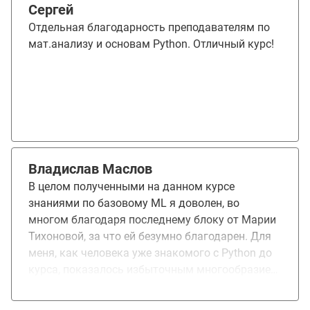
меня к дальнейшей работе в этой области.
Сергей
Рекомендую этот курс всем, кто хочет изучить
Отдельная благодарность преподавателям по
машинное обучение.
мат.анализу и основам Python. Отличный курс!
Владислав Маслов
В целом полученными на данном курсе
знаниями по базовому ML я доволен, во
многом благодаря последнему блоку от Марии
Тихоновой, за что ей безумно благодарен. Для
меня, как человека уже знакомого с Python до
курса, показалось избыточным многообразие
первоначальных лекций по Python. Из реально
нового и полезного по Python лично для меня