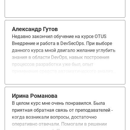
Александр Гутов
Недавно закончил обучение на курсе OTUS
Внедрение и работа в DevSecOps. При выборе
данного курса мной двигало желание углубить
знания в области DevOps, навык построения
процессов разработки уже был, опыт
применения средств автоматического анализа
кода также был, но оставалось чувство, что
этого недостаточно для полноценной
уверенности в качестве и безопасности
Ирина Романова
выпускаемого продукта. Новости об утечках,
В целом курс мне очень понравился. Была
найденных в различном ПО уязвимостях и
приятная обратная связь от преподавателей -
ужесточении законодательства в этой области
когда возникали вопросы, достаточно
также придавали решимости пойти на данный
оперативно отвечали. Помогали в решении
курс. Понравилось: Преподаватели курса –