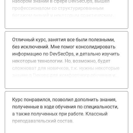
набором знаний в сфере DevSecOps, вышел
профессионалом со структурированным
багажом знаний и некоторым практическим
опытом. Спасибо за курс! Пойду внедрять
DevSecOps :)
Отличный курс, занятия все были полезными,
без исключений. Мне помог консолидировать
информацию по DevSecOps, и детально изучить
некоторые технологии. Но, возможно, будет
сложноват для новичков, т.к. нужны некоторые
знания в Devops для комфортного обучения и
целеустремлённость.
Курс понравился, позволил дополнить знания,
полученные в ходе обучения по специальности,
а также полученных при работе. Классный
преподавательский состав.