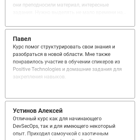
они преподносили материал, интересные
в проблему.
задания. Нужно выделять не мало времени на
выполнение домашних заданий, но, думаю что
для студентов или более свободных от работы
людей можно добавить ещё больше практики.
Павел
Самое важное, что я для себя вынес - надо
Курс помог структурировать свои знания и
больше учиться и никогда не останавливаться!
разобраться в новой области. Мне также
понравилось участие в обучении спикеров из
Positive Technologies и домашние задания для
закрепления навыков.
Устинов Алексей
Отличный курс как для начинающего
DevSecOps, так и для имеющего некоторый
опыт. Приходил самоучкой с хаотичным