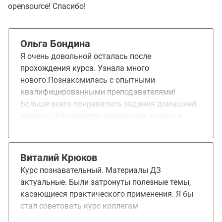
opensource! Спасибо!
Ольга Бондина
Я очень довольной осталась после
прохождения курса. Узнала много
нового.Познакомилась с опытными
квалифицированными преподавателями!
Больше всего понравились задания домашней
работы. Что ставится конкретная задача и
дают подсказки как её решить. Кругозор
значительно расширился в профессиональном
плане. Курс да, я бы порекомендовала свои
Виталий Крюков
коллегам и друзьям
Курс познавательный. Материалы ДЗ
актуальные. Были затронуты полезные темы,
касающиеся практического применения. Я бы
стал советовать курс коллегам