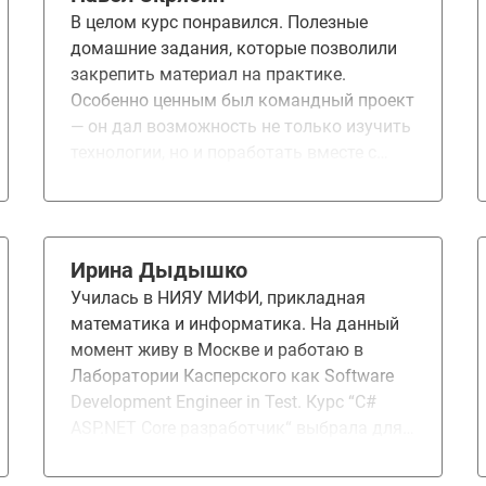
В целом курс понравился. Полезные
домашние задания, которые позволили
закрепить материал на практике.
Особенно ценным был командный проект
— он дал возможность не только изучить
технологии, но и поработать вместе с
более опытными коллегами, что дало
ценный практический опыт. Отдельное
спасибо преподавателям — Антону
Герасименко, Роману Приходько и Елене
Ирина Дыдышко
Сычёвой. Они — лучшие преподаватели
Училась в НИЯУ МИФИ, прикладная
курса!
математика и информатика. На данный
момент живу в Москве и работаю в
Лаборатории Касперского как Software
Development Engineer in Test. Курс “C#
ASP.NET Core разработчик“ выбрала для
того, что бы узнать новое и
систематизировать уже имеющиеся