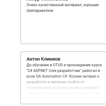
количество домашних заданий и их
Очень качественный материал, хорошие
качественная и оперативная проверка.
преподаватели
Обучение мне дало возможности для
карьерного роста, мотивацию и желание
дальше развиваться в данной сфере
Антон Климков
До обучения в OTUS и прохождения курса
"C# ASP.NET Core разработчик" работал в
роли QA Automation C#. Возник интерес к
разработке и желание отойти от
тестирования, поэтому решил развивать
компетенции backend разработчика. Так
как был коммерческий опыт работы с C#,
то и развиваться в контексте разработки