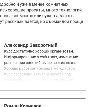
одробно и уже в менее комнатных
ились хорошие проекты, много технологий
меров, как можно или нужно делать в
тут рассказывается, но с командой проще
Александр Заворотный
Курс достаточно хорошо организован.
Информирование о событиях, изменение
расписания занятий выше всяких похвал.
Хорошо работает команда методистов.
Курс постоянно актуализируется под
изменения затрагиваемых технологий.
Преподаватели - не замшелые теоретики,
а производственники, уделяют
достаточно времени на практические
аспекты использования. Компетентные,
Роман Кириллов