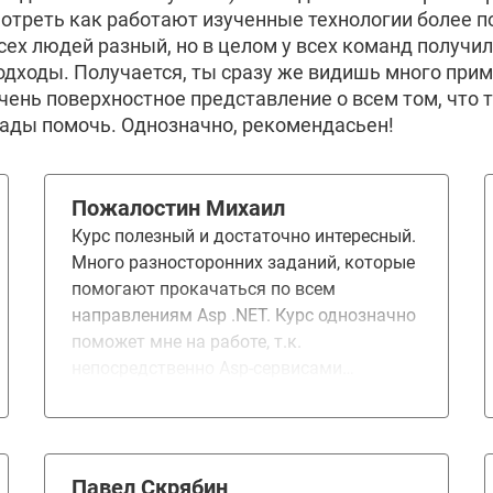
мотреть как работают изученные технологии более п
всех людей разный, но в целом у всех команд получ
подходы. Получается, ты сразу же видишь много при
очень поверхностное представление о всем том, что 
рады помочь. Однозначно, рекомендасьен!
Пожалостин Михаил
Курс полезный и достаточно интересный.
Много разносторонних заданий, которые
помогают прокачаться по всем
направлениям Asp .NET. Курс однозначно
поможет мне на работе, т.к.
непосредственно Asp-сервисами
занимаюсь.
Павел Скрябин