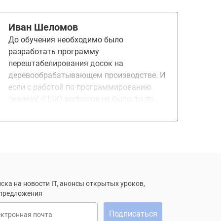
тебе не нужно проделывать по несколько
раз одну и ту же работу. Что хотелось бы
Иван Шеломов
предложить: добавить в ДЗ работу, по
До обучения необходимо было
применению потерна SAGA так как
разработать программу
паттерн очень важный и размытый в
перештабелирования досок на
описании на разных ресурсах, хотелось
деревообрабатывающем производстве. И
бы попробовать сделать его самому и
если с работой по программированию
получить фидбэк от проверяющего.
"железа" (ПЛК) вопросов не было, то по
программе учёта объемов, кол-ва
пакетов, поставщиков и т.п возникли
вопросы, т.к. стандартной SCADA -
системой тут было не обойтись, да и
бюджет был ограничен. Выбор пал на c#,
т.к. поискав в интернете, обнаружил
библиотеки обмена данными с ПЛК
ска на новости IT, анонсы открытых уроков,
именно на С#. И я решил пойти на курс.
 предложения
Курс понравился продолжительностью и
Подписаться
ектронная почта
плотностью. Как новичку было