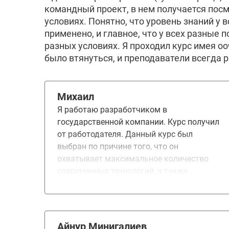
командный проект, в нем получается пос
условиях. Понятно, что уровень знаний у 
применено, и главное, что у всех разные 
разных условиях. Я проходил курс имея о
было втянуться, и преподаватели всегда 
Михаил
Я работаю разработчиком в
государственной компании. Курс получил
от работодателя. Данный курс был
выбран по причине того, что он
охватывает максимальное количество
современных технологий, а также
позволяет получить опыт применения
этих технологий. В обучении понравились
сама архитектура обучения, как
выстроены все процессы, достаточное
Айнур Минигалиев