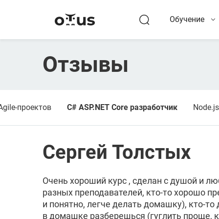
Обучение
Отзывы
gile-проектов
C# ASP.NET Core разработчик
Node.j
Сергей Толстых
Очень хороший курс , сделан с душой и л
разных преподавателей, кто-то хорошо пре
и понятно, легче делать домашку), кто-то
в домашке разберешься (гуглить проще, к