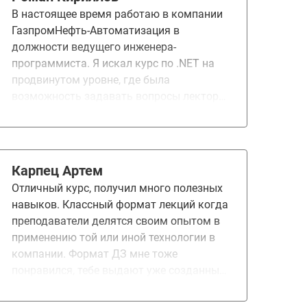
вежливые, отзывчивые.
В настоящее время работаю в компании
ГазпромНефть-Автоматизация в
должности ведущего инженера-
программиста. Я искал курс по .NET на
продвинутом уровне, где была
возможность задавать вопросы лектору,
получать обратную связь по ДЗ от
ментора. Благодаря этому курсу я
получил новые знания и навыки, которые
применял в рамках домашних заданий и
Карпец Артем
проекта. У меня есть перспективы для
Отличный курс, получил много полезных
новой должности в будущем.
навыков. Классный формат лекций когда
преподаватели делятся своим опытом в
применению той или иной технологии в
компании. Формат ДЗ мне тоже
понравился, тебе выдают уже созданный
и подготовленный проект и ты
сосредоточен только на нужной теме и