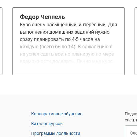
знания в разработке. В Otus мне
понравилась подача информации
Федор Чеппель
преподавателями, домашние задания по
Курс очень насыщенный, интересный. Для
темам, которые помогли отработать
выполнения домашних заданий нужно
полученную информацию, и работа над
сразу планировать по 4-5 часов на
курсовым проектом, которая так же
каждую (всего было 14). К сожалению я
помогла отработать полученные знания
не успел сдать все, но планирую по мере
и прокачать коммуникативные навыки
возможности доделать. Лично мне курс
работы в команде. Обучение дало мне
помог получить повышение по зарплате.
новые знания, помогло отработать их на
Благодарю преподавателей и
практике и, в перспективе, надеюсь,
организаторов курса за проделанную
получить повышение по должности и/или
работу.
реализовать свой проект. Спасибо
команде Otus!
Корпоративное обучение
Подпи
спец.
Каталог курсов
Эл
Программы лояльности