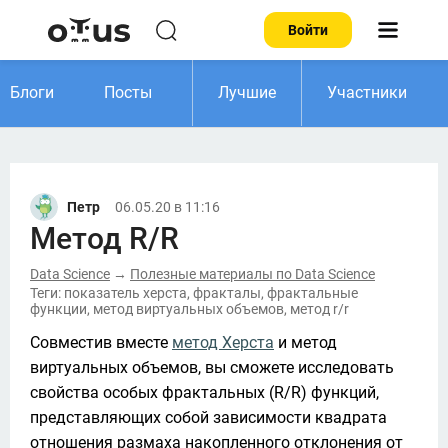
Войти
Блоги
Посты
Лучшие
Участники
Петр
06.05.20 в 11:16
Метод R/R
Data Science
Полезные материалы по Data Science
→
Теги: показатель херста, фракталы, фрактальные
функции, метод виртуальных объемов, метод r/r
Совместив вместе 
метод Херста
 и метод 
виртуальных объемов, вы сможете исследовать 
свойства особых фрактальных (R/R) функций, 
представляющих собой зависимости квадрата 
отношения размаха накопленного отклонения от 