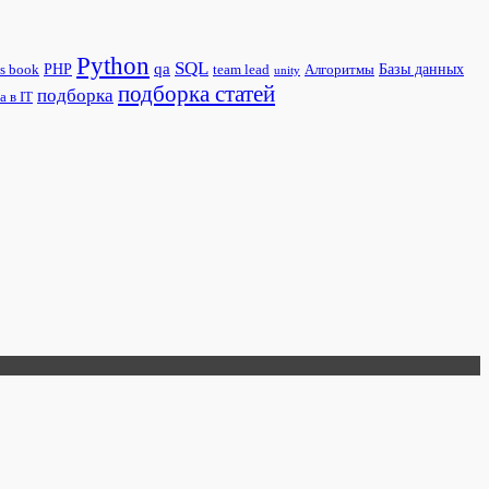
Python
SQL
qa
PHP
s book
team lead
Алгоритмы
Базы данных
unity
подборка статей
подборка
а в IT