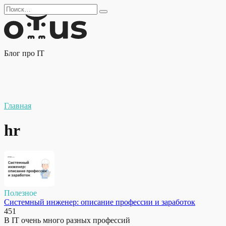
Перейти
Search
к
for:
содержанию
Блог про IT
Главная
hr
Полезное
Системный инженер: описание профессии и заработок
451
В IT очень много разных профессий