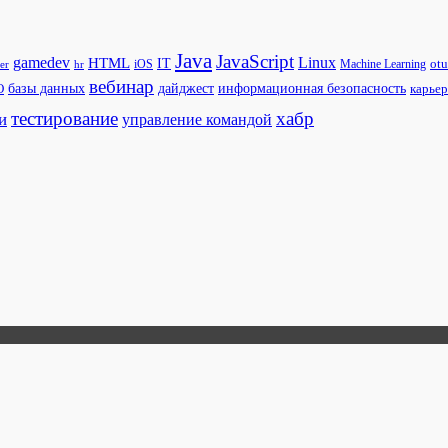
Java
JavaScript
gamedev
Linux
HTML
IT
otu
iOS
er
Machine Learning
hr
вебинар
дайджест
базы данных
информационная безопасность
карьер
О
тестирование
хабр
и
управление командой