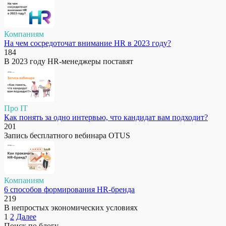
Компаниям
На чем сосредоточат внимание HR в 2023 году?
184
В 2023 году HR-менеджеры поставят
Про IT
Как понять за одно интервью, что кандидат вам подходит?
201
Запись бесплатного вебинара OTUS
Компаниям
6 способов формирования HR-бренда
219
В непростых экономических условиях
Пагинация
1
2
Далее
записей
Поиск по блогу