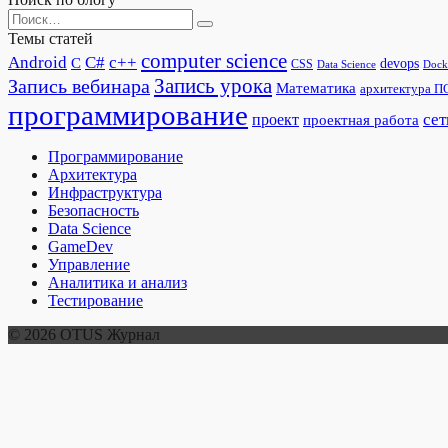
Search
for:
Темы статей
computer science
Android
C#
c++
C
devops
CSS
Dock
Data Science
Запись урока
Запись вебинара
Математика
архитектура П
программирование
сет
проект
проектная работа
Программирование
Архитектура
Инфраструктура
Безопасность
Data Science
GameDev
Управление
Аналитика и анализ
Тестирование
© 2026 OTUS Журнал