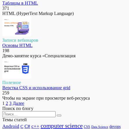
Таблицы в HTML
371
HTML (HyperText Markup Language)
Записи вебинаров
Основы HTML
198
Демо-занятие курса «Специализация
Полезное
Верстка CSS и использование grid
259
Чтобы на экране при просмотре веб-ресурса
Пагинация
1
2
3
Далее
записей
Поиск по блогу
Search
for:
Темы статей
computer science
Android
C#
c++
C
devops
CSS
Data Science