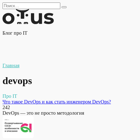
Перейти
Search
к
for:
содержанию
Блог про IT
Главная
devops
Про IT
Что такое DevOps и как стать инженером DevOps?
242
DevOps — это не просто методология