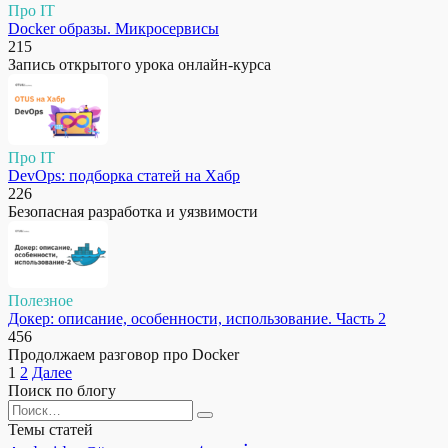
Про IT
Docker образы. Микросервисы
215
Запись открытого урока онлайн-курса
Про IT
DevOps: подборка статей на Хабр
226
Безопасная разработка и уязвимости
Полезное
Докер: описание, особенности, использование. Часть 2
456
Продолжаем разговор про Docker
Пагинация
1
2
Далее
записей
Поиск по блогу
Search
for:
Темы статей