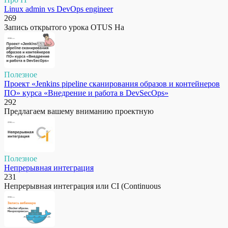
Linux admin vs DevOps engineer
269
Запись открытого урока OTUS На
Полезное
Проект «Jenkins pipeline сканирования образов и контейнеров
ПО» курса «Внедрение и работа в DevSecOps»
292
Предлагаем вашему вниманию проектную
Полезное
Непрерывная интеграция
231
Непрерывная интеграция или CI (Continuous