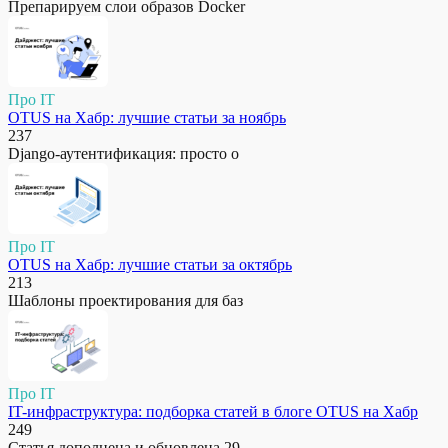
Препарируем слои образов Docker
Про IT
OTUS на Хабр: лучшие статьи за ноябрь
237
Django-аутентификация: просто о
Про IT
OTUS на Хабр: лучшие статьи за октябрь
213
Шаблоны проектирования для баз
Про IT
IT-инфраструктура: подборка статей в блоге OTUS на Хабр
249
Статья дополнена и обновлена 29.