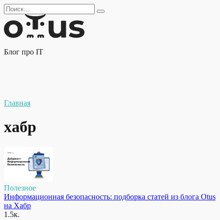
Перейти
Search
к
for:
содержанию
Блог про IT
Главная
хабр
Полезное
Информационная безопасность: подборка статей из блога Otus
на Хабр
1.5к.