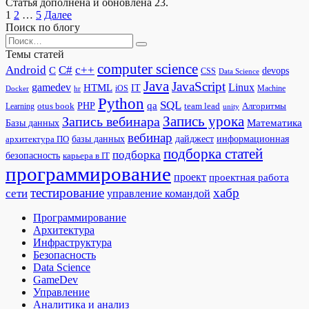
Статья дополнена и обновлена 23.
Пагинация
1
2
…
5
Далее
записей
Поиск по блогу
Search
for:
Темы статей
computer science
Android
C#
c++
C
devops
CSS
Data Science
Java
JavaScript
gamedev
Linux
HTML
IT
iOS
Docker
Machine
hr
Python
SQL
qa
PHP
otus book
team lead
Алгоритмы
Learning
unity
Запись урока
Запись вебинара
Математика
Базы данных
вебинар
дайджест
базы данных
информационная
архитектура ПО
подборка статей
подборка
безопасность
карьера в IT
программирование
проект
проектная работа
тестирование
хабр
сети
управление командой
Программирование
Архитектура
Инфраструктура
Безопасность
Data Science
GameDev
Управление
Аналитика и анализ