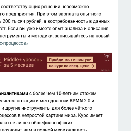
я соответствующих решений невозможно 
выстроить эффективную работу современного предприятия. При этом зарплата опытного 
 200 тысяч рублей, а востребованность в данных 
ёт.
 Если вы уже имеете опыт анализа и описания 
инструменты и методики, записывайтесь на новый 
с-процессов»
!
аналитиками
 с более чем 10-летним стажем 
еляется нотации и методологии 
BPMN
 2.0 и 
и другие инструменты для более чёткого 
понимания специфики протекания бизнес-процессов в непростой картине мира. Курс имеет 
днако не лишен общефилософских 
 позволит вам в полной мере овладеть 