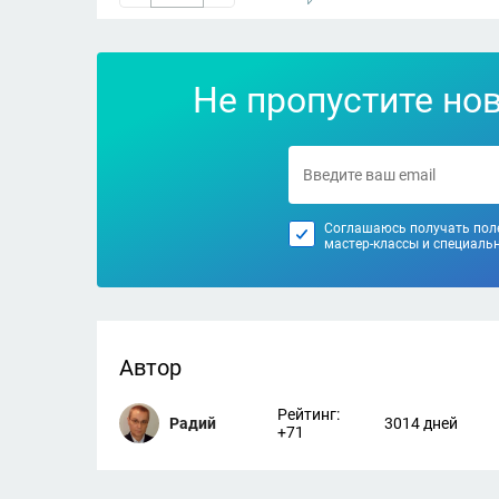
Не пропустите но
Соглашаюсь получать поле
мастер-классы и специаль
Автор
Рейтинг:
Радий
3014 дней
+71