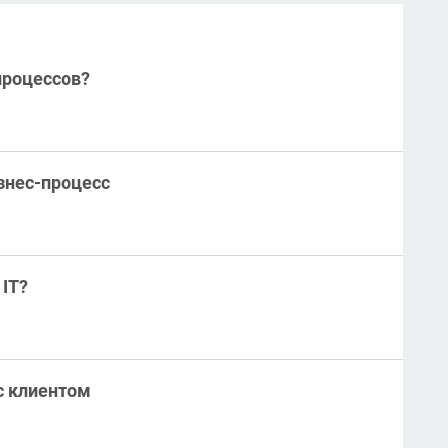
процессов?
знес-процесс
 IT?
с клиентом