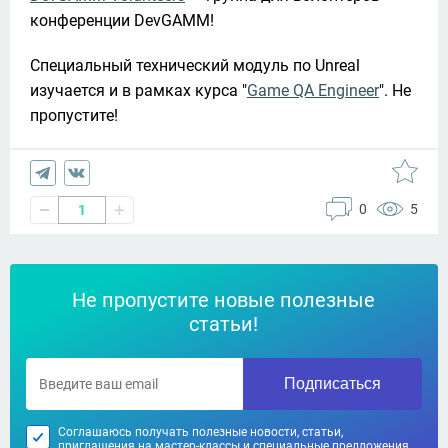
конференции DevGAMM!
Специальный технический модуль по Unreal 
изучается и в рамках курса "
Game QA Engineer
". Не 
пропустите! 
0
5
1
Не пропустите новые полезные
статьи!
Подписаться
Соглашаюсь получать полезные новости, статьи,
приглашения на мастер-классы и специальные предложения