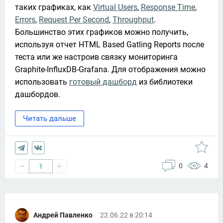
таких графиках, как 
Virtual Users
, 
Response Time
, 
Errors
, 
Request Per Second
, 
Throughput
. 
Большинство этих графиков можно получить, 
используя отчет HTML Based Gatling Reports после 
теста или же настроив связку мониторинга 
Graphite-InfluxDB-Grafana. Для отображения можно 
использовать 
готовый дашборд
 из библиотеки 
дашбордов. 
Читать дальше
0
4
1
Андрей Павленко
22.06.22 в 20:14