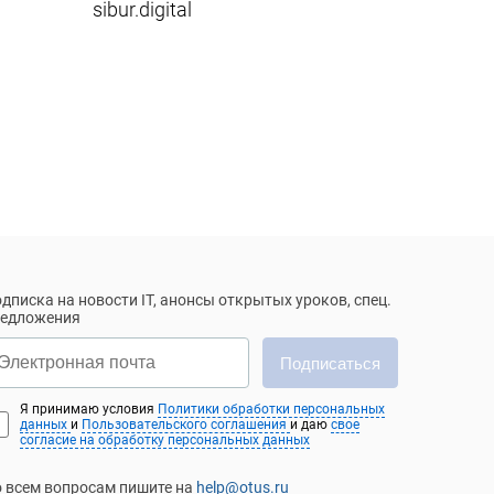
sibur.digital
дписка на новости IT, анонсы открытых уроков, спец.
редложения
Подписаться
Я принимаю условия
Политики обработки персональных
данных
и
Пользовательского соглашения
и даю
свое
согласие на обработку персональных данных
 всем вопросам пишите на
help@otus.ru