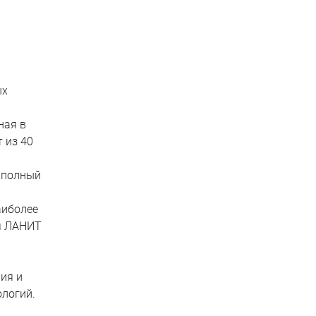
ых
ная в
 из 40
 полный
аиболее
ня ЛАНИТ
ия и
логий.