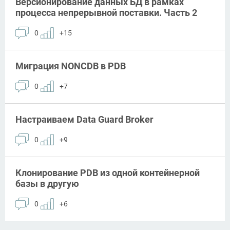
Версионирование данных БД в рамках
процесса непрерывной поставки. Часть 2
0
+15
Миграция NONCDB в PDB
0
+7
Настраиваем Data Guard Broker
0
+9
Клонирование PDB из одной контейнерной
базы в другую
0
+6